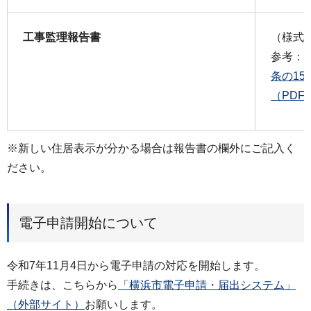
工事監理報告書
（様式
参考：
条の1
（PDF
※新しい住居表示が分かる場合は報告書の欄外にご記入く
ださい。
電子申請開始について
令和7年11月4日から電子申請の対応を開始します。
手続きは、こちらから
「横浜市電子申請・届出システム」
（外部サイト）
お願いします。