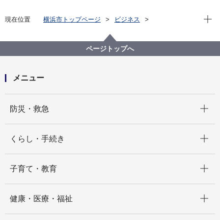
現在位
現在位置
横浜市トップページ
ビジネス
分野別メニュー
建築・都市計画
環境・省エネに関する取組・補助制度等
長期優良住宅の認定
６．完了の報告について
ページトップへ
メニュー
開く
防災・救急
開く
くらし・手続き
開く
子育て・教育
開く
健康・医療・福祉
開く