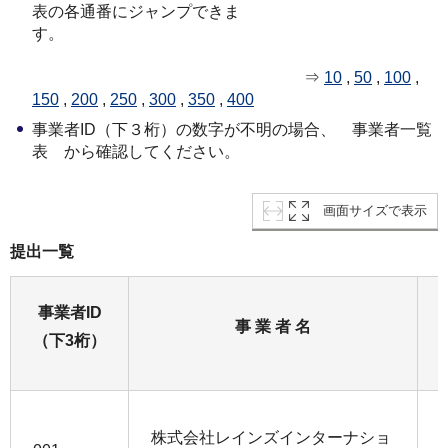
表の各通番にジャンプできま
す。
⇒
10
,
50
,
100
,
150
,
200
,
250
,
300
,
350
,
400
事業者ID（下３桁）の数字が不明の場合、 事業者一覧
表 から確認してください。
画面サイズで表示
提出一覧
事業者ID
事 業 者 名
（下3桁）
株式会社レインズインターナショ