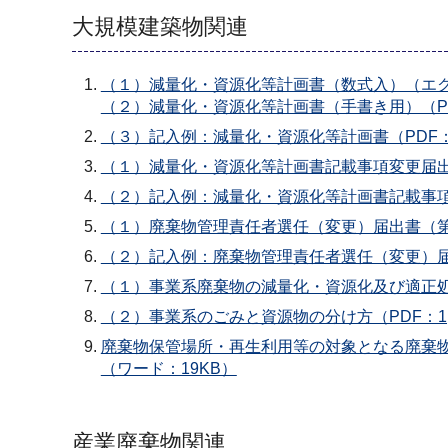
大規模建築物関連
（１）減量化・資源化等計画書（数式入）（エク
（２）減量化・資源化等計画書（手書き用）（PD
（３）記入例：減量化・資源化等計画書（PDF：4
（１）減量化・資源化等計画書記載事項変更届出
（２）記入例：減量化・資源化等計画書記載事項変
（１）廃棄物管理責任者選任（変更）届出書（第
（２）記入例：廃棄物管理責任者選任（変更）届出
（１）事業系廃棄物の減量化・資源化及び適正処理の
（２）事業系のごみと資源物の分け方（PDF：1,5
廃棄物保管場所・再生利用等の対象となる廃棄物保
（ワード：19KB）
産業廃棄物関連