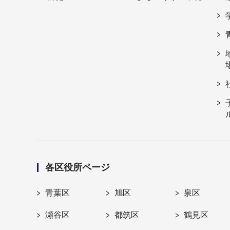
各区役所ページ
青葉区
旭区
泉区
瀬谷区
都筑区
鶴見区