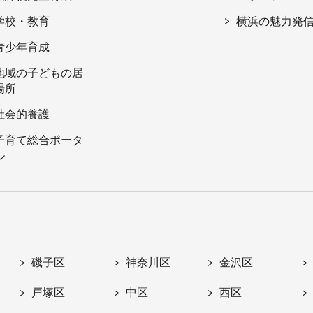
学校・教育
横浜の魅力発
青少年育成
地域の子どもの居
場所
社会的養護
子育て総合ポータ
ル
磯子区
神奈川区
金沢区
戸塚区
中区
西区