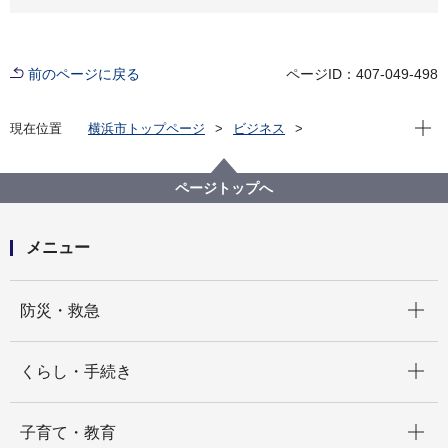
前のページに戻る
ページID：407-049-498
現在位
現在位置
横浜市トップページ
ビジネス
分野別メニュー
ごみ・リサイクル
産業廃棄物
その他産業廃棄物関連
南本牧第５ブロック廃棄物最終処分場への産業廃棄物
ページトップへ
の搬入について
メニュー
開く
防災・救急
開く
くらし・手続き
開く
子育て・教育