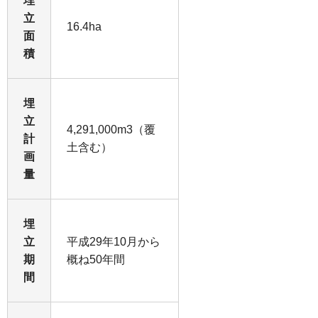
埋
立
16.4ha
面
積
埋
立
4,291,000m3（覆
計
土含む）
画
量
埋
立
平成29年10月から
期
概ね50年間
間