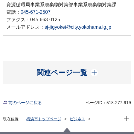
資源循環局事業系廃棄物対策部事業系廃棄物対策課
電話：
045-671-2507
ファクス：045-663-0125
メールアドレス：
sj-jigyokei@city.yokohama.lg.jp
開く
関連ページ一覧
前のページに戻る
ページID：518-277-919
現在位
現在位置
横浜市トップページ
ビジネス
分野別メニュー
ごみ・リサイクル
産業廃棄物
その他産業廃棄物関連