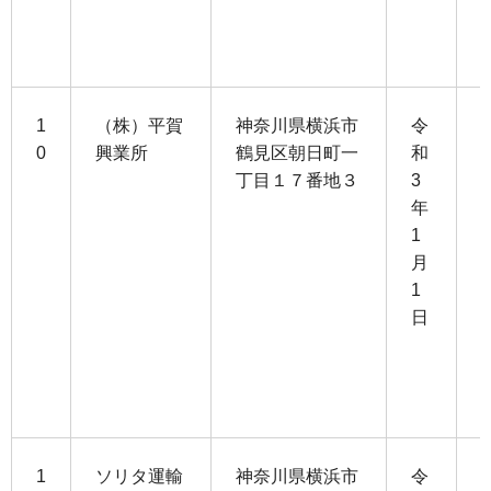
1
（株）平賀
神奈川県横浜市
令
0
興業所
鶴見区朝日町一
和
丁目１７番地３
3
9
年
1
1
月
2
1
日
3
1
1
ソリタ運輸
神奈川県横浜市
令