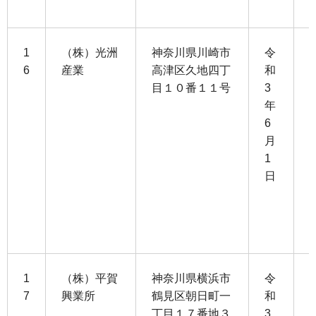
1
（株）光洲
神奈川県川崎市
令
6
産業
高津区久地四丁
和
目１０番１１号
3
1
年
0
6
月
5
1
日
3
1
1
（株）平賀
神奈川県横浜市
令
7
興業所
鶴見区朝日町一
和
丁目１７番地３
3
1