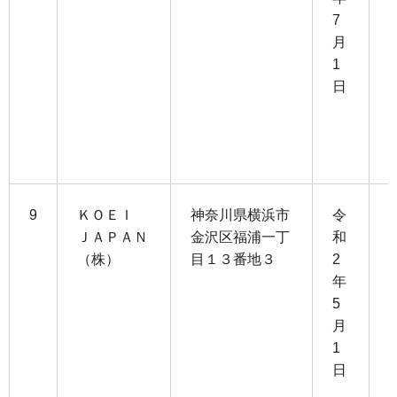
7
月
6
1
日
3
0
9
ＫＯＥＩ
神奈川県横浜市
令
ＪＡＰＡＮ
金沢区福浦一丁
和
（株）
目１３番地３
2
9
年
5
4
月
1
3
日
0