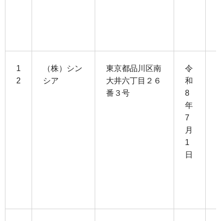
0
1
（株）シン
東京都品川区南
令
2
シア
大井六丁目２６
和
番３号
8
1
年
5
7
月
6
1
日
3
0