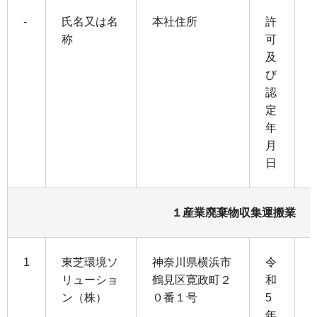
-
氏名又は名
本社住所
許
称
可
及
び
認
定
年
月
日
１産業廃棄物収集運搬業
1
東芝環境ソ
神奈川県横浜市
令
リューショ
鶴見区寛政町２
和
ン（株）
０番１号
5
1
年
2