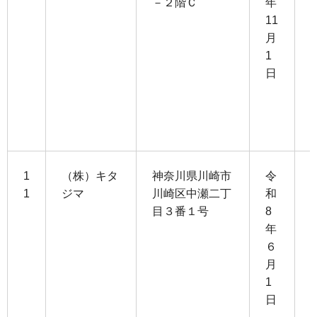
－２階Ｃ
年
2
11
月
1
1
0
日
3
1
1
（株）キタ
神奈川県川崎市
令
1
ジマ
川崎区中瀬二丁
和
目３番１号
8
1
年
5
６
月
4
1
日
3