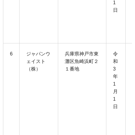
1
0
日
3
1
6
ジャパンウ
兵庫県神戸市東
令
ェイスト
灘区魚崎浜町２
和
（株）
１番地
3
9
年
1
1
月
2
1
日
3
1