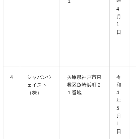
１
年
4
4
月
3
1
日
3
1
4
ジャパンウ
兵庫県神戸市東
令
ェイスト
灘区魚崎浜町２
和
（株）
１番地
4
1
年
1
5
月
4
1
日
3