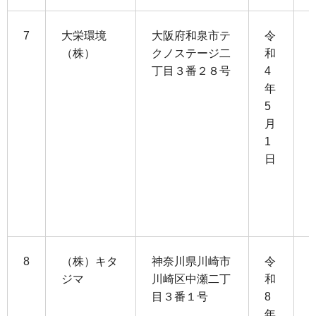
7
大栄環境
大阪府和泉市テ
令
（株）
クノステージ二
和
丁目３番２８号
4
1
年
1
5
月
4
1
日
3
0
8
（株）キタ
神奈川県川崎市
令
ジマ
川崎区中瀬二丁
和
目３番１号
8
1
年
5