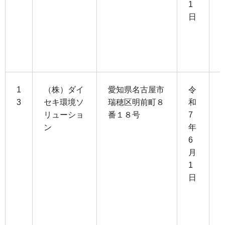
1
日
3
1
1
（株）ダイ
愛知県名古屋市
令
3
セキ環境ソ
瑞穂区明前町８
和
リューショ
番１８号
7
1
ン
年
4
6
月
5
1
日
3
1