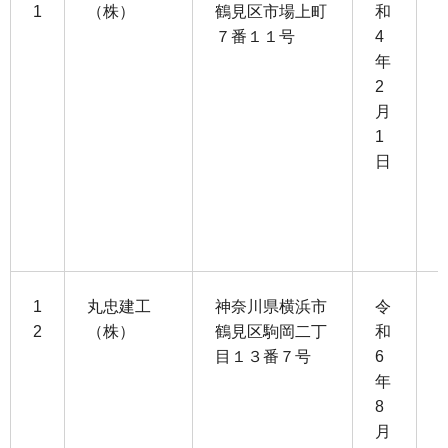
1
（株）
鶴見区市場上町
和
７番１１号
4
1
年
1
2
月
1
1
日
3
1
1
丸忠建工
神奈川県横浜市
令
2
（株）
鶴見区駒岡二丁
和
目１３番７号
6
1
年
3
8
月
7