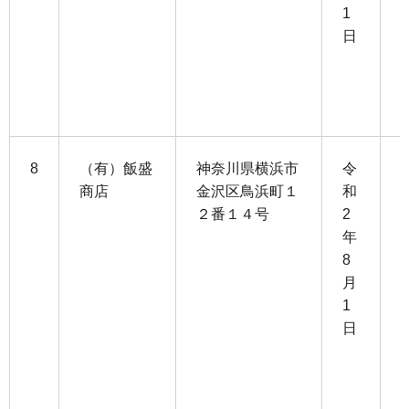
1
0
日
3
1
8
（有）飯盛
神奈川県横浜市
令
商店
金沢区鳥浜町１
和
２番１４号
2
9
年
8
7
月
1
3
日
1