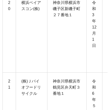
2
横浜ベイア
神奈川県横浜市
令
0
スコン(株)
磯子区新磯子町
和
２７番地１
3
1
年
0
12
月
1
1
1
日
3
0
2
(株)Ｊバイ
神奈川県横浜市
令
1
オフードリ
鶴見区弁天町３
和
サイクル
番地１
6
1
年
3
５