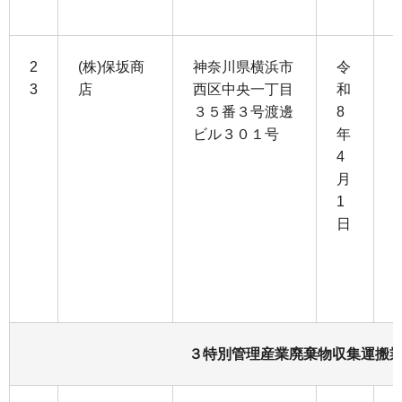
2
(株)保坂商
神奈川県横浜市
令
3
店
西区中央一丁目
和
３５番３号渡邊
8
1
ビル３０１号
年
5
4
月
3
1
日
3
1
３特別管理産業廃棄物収集運搬