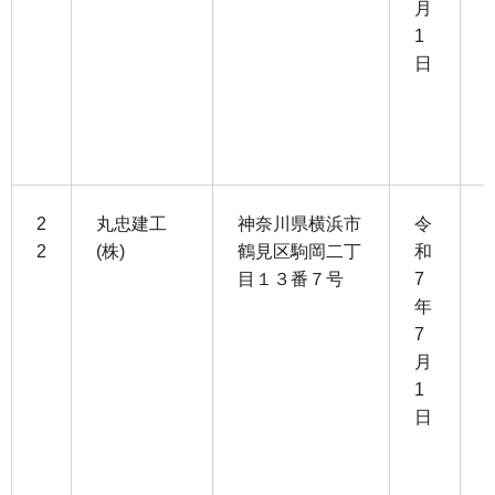
月
4
1
日
3
0
2
丸忠建工
神奈川県横浜市
令
2
(株)
鶴見区駒岡二丁
和
目１３番７号
7
1
年
4
7
月
6
1
日
3
0