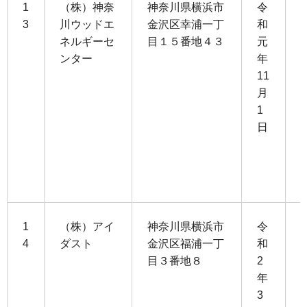
1
（株）神奈
神奈川県横浜市
令
3
川ウッドエ
金沢区幸浦一丁
和
ネルギーセ
目１５番地４３
元
8
ンター
年
11
1
月
0
1
日
3
1
1
（株）アイ
神奈川県横浜市
令
4
ダスト
金沢区福浦一丁
和
目３番地８
2
9
年
3
2