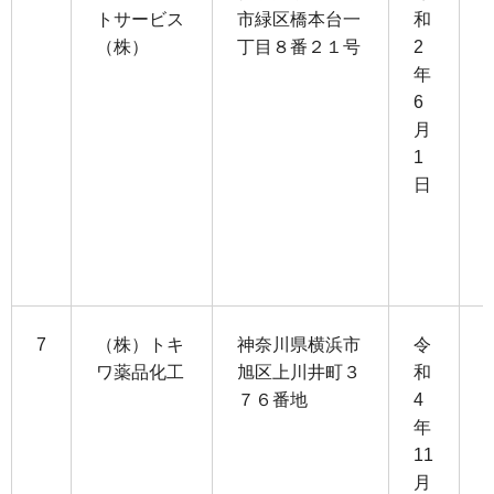
トサービス
市緑区橋本台一
和
（株）
丁目８番２１号
2
9
年
6
5
月
1
3
日
1
7
（株）トキ
神奈川県横浜市
令
ワ薬品化工
旭区上川井町３
和
７６番地
4
1
年
1
11
月
1