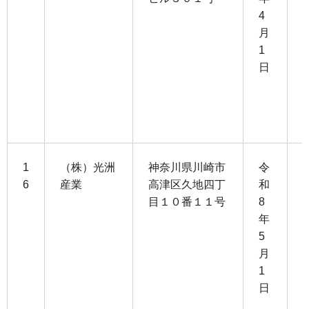
4
月
3
1
日
3
1
1
（株）光洲
神奈川県川崎市
令
6
産業
高津区久地四丁
和
目１０番１１号
8
1
年
5
5
月
4
1
日
3
0