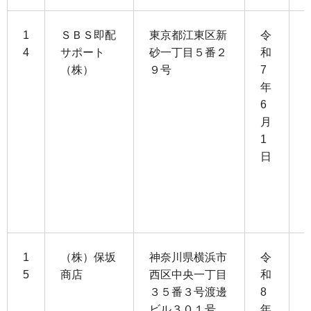
1
ＳＢＳ即配
東京都江東区新
令
4
サポート
砂一丁目５番２
和
（株）
９号
7
1
年
4
6
月
5
1
日
3
1
1
（株）保坂
神奈川県横浜市
令
5
商店
西区中央一丁目
和
３５番３号渡邊
8
1
ビル３０１号
年
5