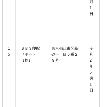
月
1
2
日
8
1
ＳＢＳ即配
東京都江東区新
令
5
サポート
砂一丁目５番２
和
（株）
９号
2
9
年
5
4
月
1
3
日
0