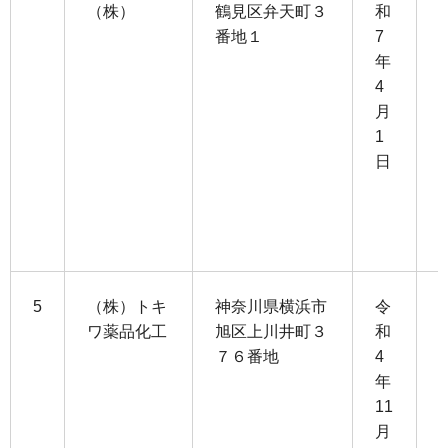
（株）
鶴見区弁天町３
和
番地１
7
1
年
4
4
月
3
1
日
3
1
5
（株）トキ
神奈川県横浜市
令
ワ薬品化工
旭区上川井町３
和
７６番地
4
1
年
1
11
月
1