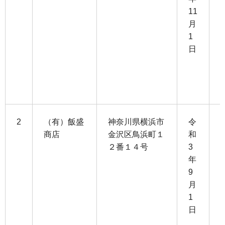
11
月
1
1
0
日
3
1
2
（有）飯盛
神奈川県横浜市
令
商店
金沢区鳥浜町１
和
２番１４号
3
1
年
0
9
月
8
1
日
3
1