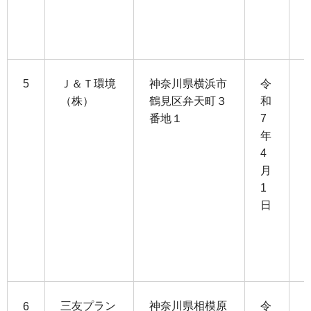
0
5
Ｊ＆Ｔ環境
神奈川県横浜市
令
（株）
鶴見区弁天町３
和
番地１
7
1
年
4
4
月
3
1
日
3
1
三友プラン
神奈川県相模原
令
6