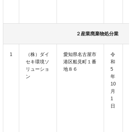
２産業廃棄物処分業
1
（株）ダイ
愛知県名古屋市
令
セキ環境ソ
港区船見町１番
和
リューショ
地８６
5
1
ン
年
2
10
月
9
1
日
3
0