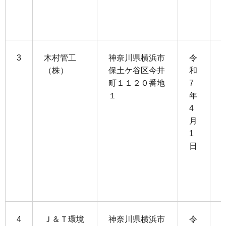
3
木村管工
神奈川県横浜市
令
（株）
保土ケ谷区今井
和
町１１２０番地
7
1
１
年
4
4
月
3
1
日
3
1
4
Ｊ＆Ｔ環境
神奈川県横浜市
令