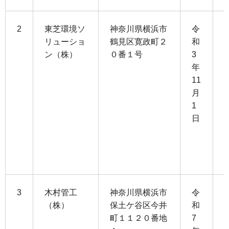
2
東芝環境ソ
神奈川県横浜市
令
リューショ
鶴見区寛政町２
和
ン（株）
０番１号
3
1
年
0
11
月
1
1
0
日
3
1
3
木村管工
神奈川県横浜市
令
（株）
保土ケ谷区今井
和
町１１２０番地
7
1