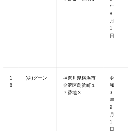
年
0
8
月
7
1
日
3
1
1
(株)グーン
神奈川県横浜市
令
8
金沢区鳥浜町１
和
７番地３
3
1
年
0
9
月
8
1
日
3