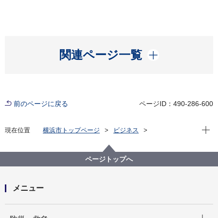
開く
関連ページ一覧
前のページに戻る
ページID：490-286-600
現在位
現在位置
横浜市トップページ
ビジネス
分野別メニュー
福祉・介護
高齢者福祉・介護
事業者指定・委託等の手続き
居宅・施設サービス関連
ページトップへ
２ 変更・廃止・休止・再開届
メニュー
開く