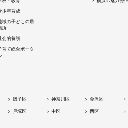
学校・教育
横浜の魅力発
青少年育成
地域の子どもの居
場所
社会的養護
子育て総合ポータ
ル
磯子区
神奈川区
金沢区
戸塚区
中区
西区