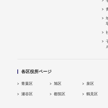
各区役所ページ
青葉区
旭区
泉区
瀬谷区
都筑区
鶴見区