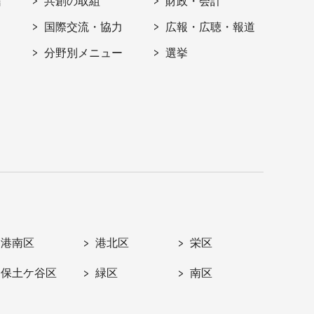
信
共創の取組
財政・会計
国際交流・協力
広報・広聴・報道
分野別メニュー
選挙
港南区
港北区
栄区
保土ケ谷区
緑区
南区