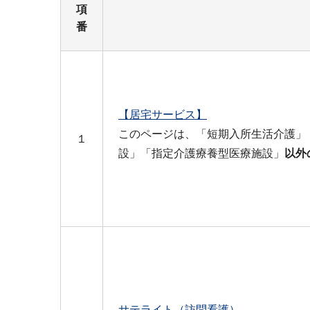
項
番
【居宅サービス】
このページは、「短期入所生活介護」
１
設」「指定介護療養型医療施設」
以外
サテライト（訪問看護）