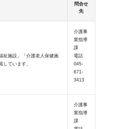
問合せ
先
介護事
業指導
課
福祉施設」「介護老人保健施
電話
載しています。
045-
671-
3413
介護事
業指導
課
電話