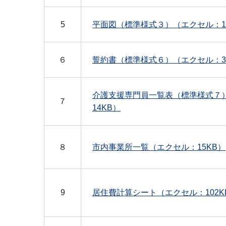
5
平面図（標準様式３）（エクセル：1
６
誓約書（標準様式６）（エクセル：3
介護支援専門員一覧表（標準様式７
７
14KB）
８
市内事業所一覧（エクセル：15KB）
9
居住費計算シート（エクセル：102K