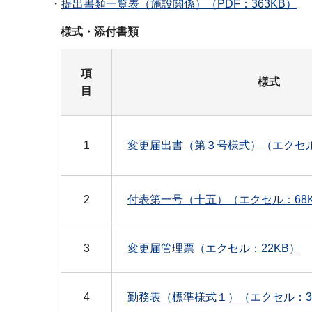
・
提出書類一覧表（施設関係）（PDF：363KB）
様式・添付書類
項
様式
目
1
変更届出書（第３号様式）（エクセル
2
付表第一号（十五）（エクセル：68
3
変更届管理票（エクセル：22KB）
4
勤務表（標準様式１）（エクセル：36