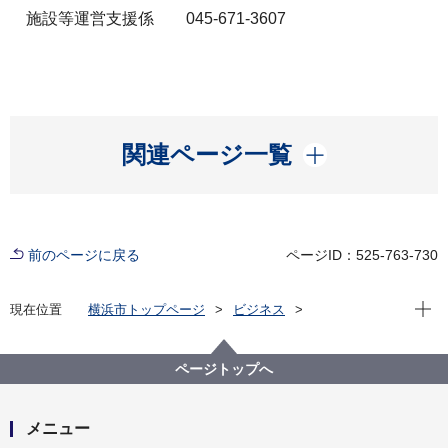
施設等運営支援係 045-671-3607
開く
関連ページ一覧
前のページに戻る
ページID：525-763-730
現在位
現在位置
横浜市トップページ
ビジネス
分野別メニュー
福祉・介護
障害者福祉
令和８年度集団指導について（障害者支援施設・日中
活動系サービス・共同生活援助・短期入所）
ページトップへ
メニュー