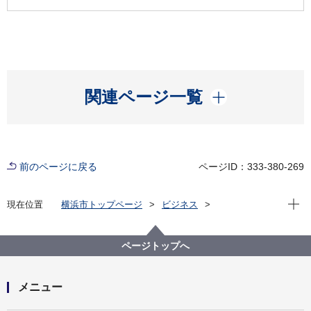
開く
関連ページ一覧
前のページに戻る
ページID：333-380-269
現在位
現在位置
横浜市トップページ
ビジネス
分野別メニュー
福祉・介護
障害者福祉
【終了しました】新型コロナウイルス感染防止におけ
る障害及び高齢サービス事業所への衛生管理に関する
ページトップへ
巡回訪問の実施について
メニュー