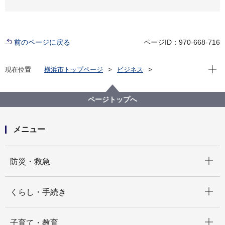
前のページに戻る
ページID：970-668-716
現在位
現在位置
横浜市トップページ
ビジネス
分野別メニュー
福祉・介護
障害者福祉
地域連携推進会議について
ページトップへ
メニュー
開く
防災・救急
開く
くらし・手続き
開く
子育て・教育