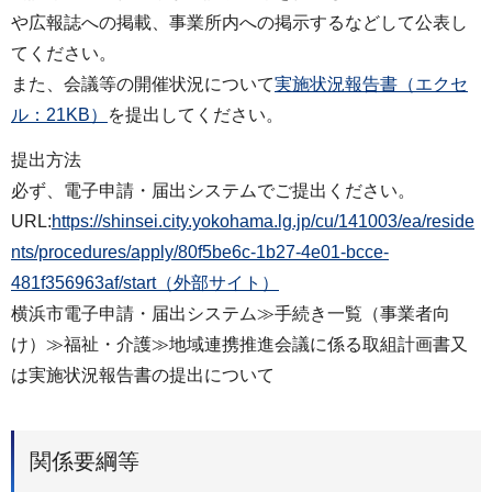
や広報誌への掲載、事業所内への掲⽰するなどして公表し
てください。
また、会議等の開催状況について
実施状況報告書（エクセ
ル：21KB）
を提出してください。
提出方法
必ず、電子申請・届出システムでご提出ください。
URL:
https://shinsei.city.yokohama.lg.jp/cu/141003/ea/reside
nts/procedures/apply/80f5be6c-1b27-4e01-bcce-
481f356963af/start（外部サイト）
横浜市電子申請・届出システム≫手続き一覧（事業者向
け）≫福祉・介護≫地域連携推進会議に係る取組計画書又
は実施状況報告書の提出について
関係要綱等