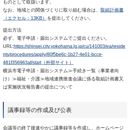
ものとして取扱います。
なお、地域との関係づくりに取り組む場合は、
取組計画書
（エクセル：13KB）
を提出してください。
提出方法
必ず、電子申請・届出システムでご提出ください。
URL:
https://shinsei.city.yokohama.lg.jp/cu/141003/ea/reside
nts/procedures/apply/80f5be6c-1b27-4e01-bcce-
481f356963af/start（外部サイト）
横浜市電子申請・届出システム≫手続き一覧（事業者向
け）≫福祉・介護≫地域連携推進会議に係る取組計画書又
は実施状況報告書の提出について
議事録等の作成及び公表
会議等の終了後速やかに議事録等を作成し、ホームページ