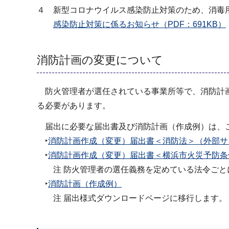
４ 新型コロナウイルス感染防止対策のため、消毒
感染防止対策に係るお知らせ（PDF：691KB）
消防計画の変更について
防火管理者が選任されている事業所等で、消防計画
る必要があります。
届出に必要な届出書及び消防計画（作成例）は、
‣
消防計画作成（変更）届出書＜消防法＞（外部サ
‣
消防計画作成（変更）届出書＜横浜市火災予防条
注 防火管理者の選任義務を定めている法令ごと
‣
消防計画（作成例）
注 届出様式ダウンロードページに移行します。