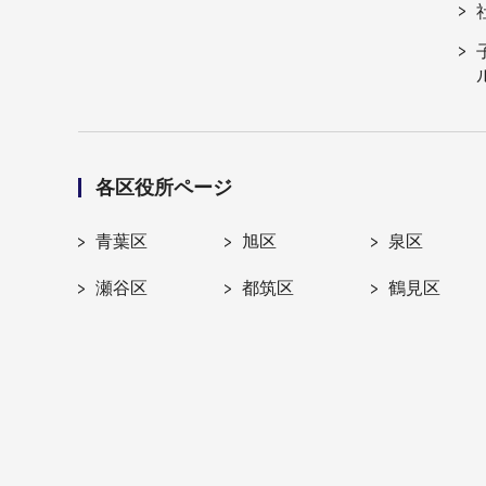
各区役所ページ
青葉区
旭区
泉区
瀬谷区
都筑区
鶴見区