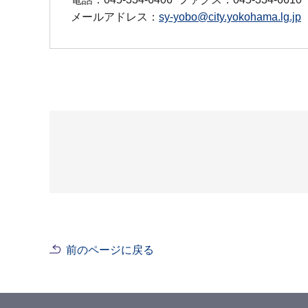
メールアドレス：
sy-yobo@city.yokohama.lg.jp
前のページに戻る