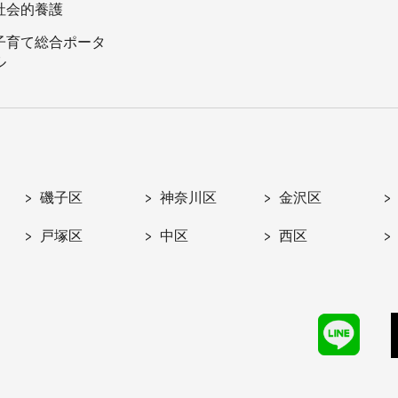
社会的養護
子育て総合ポータ
ル
磯子区
神奈川区
金沢区
戸塚区
中区
西区