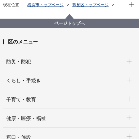
現在位
現在位置
横浜市トップページ
鶴見区トップページ
区政情報
広報・刊行物
広報よこはま鶴見区版
令和8年(2026年)分
ページトップへ
区のメニュー
開く
防災・防犯
開く
くらし・手続き
開く
子育て・教育
開く
健康・医療・福祉
開く
窓口・施設