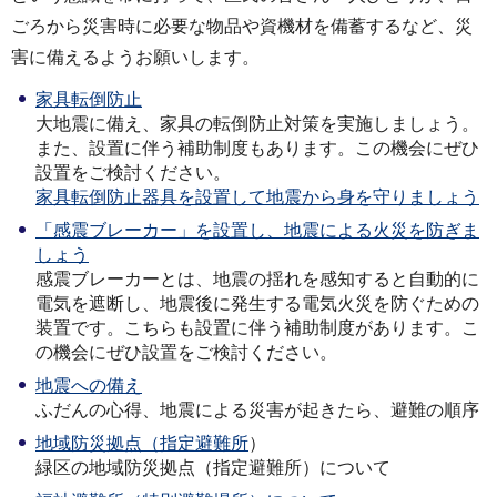
ごろから災害時に必要な物品や資機材を備蓄するなど、災
害に備えるようお願いします。
家具転倒防止
大地震に備え、家具の転倒防止対策を実施しましょう。
また、設置に伴う補助制度もあります。この機会にぜひ
設置をご検討ください。
家具転倒防止器具を設置して地震から身を守りましょう
「感震ブレーカー」を設置し、地震による火災を防ぎま
しょう
感震ブレーカーとは、地震の揺れを感知すると自動的に
電気を遮断し、地震後に発生する電気火災を防ぐための
装置です。こちらも設置に伴う補助制度があります。こ
の機会にぜひ設置をご検討ください。
地震への備え
ふだんの心得、地震による災害が起きたら、避難の順序
地域防災拠点（指定避難所
）
緑区の地域防災拠点（指定避難所）について