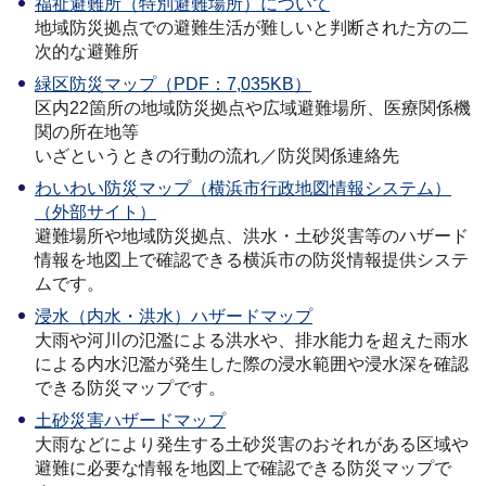
福祉避難所（特別避難場所）について
地域防災拠点での避難生活が難しいと判断された方の二
次的な避難所
緑区防災マップ（PDF：7,035KB）
区内22箇所の地域防災拠点や広域避難場所、医療関係機
関の所在地等
いざというときの行動の流れ／防災関係連絡先
わいわい防災マップ（横浜市行政地図情報システム）
（外部サイト）
避難場所や地域防災拠点、洪水・土砂災害等のハザード
情報を地図上で確認できる横浜市の防災情報提供システ
ムです。
浸水（内水・洪水）ハザードマップ
大雨や河川の氾濫による洪水や、排水能力を超えた雨水
による内水氾濫が発生した際の浸水範囲や浸水深を確認
できる防災マップです。
土砂災害ハザードマップ
大雨などにより発生する土砂災害のおそれがある区域や
避難に必要な情報を地図上で確認できる防災マップで