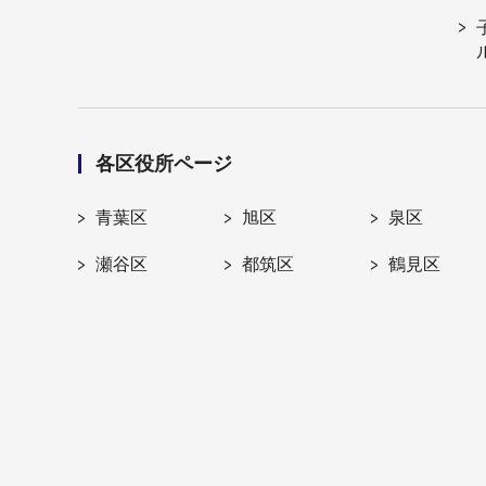
各区役所ページ
青葉区
旭区
泉区
瀬谷区
都筑区
鶴見区