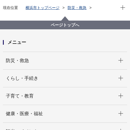
現在位
現在位置
横浜市トップページ
防災・救急
防災・災害
防災の地図
各区の防災に関するマップ
ページトップへ
メニュー
開く
防災・救急
開く
くらし・手続き
開く
子育て・教育
開く
健康・医療・福祉
開く