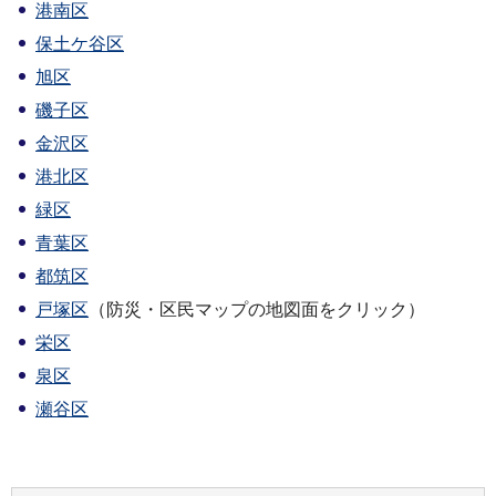
港南区
保土ケ谷区
旭区
磯子区
金沢区
港北区
緑区
青葉区
都筑区
戸塚区
（防災・区民マップの地図面をクリック）
栄区
泉区
瀬谷区