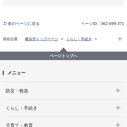
前のページに戻る
ページID：362-699-371
現在位
現在位置
横浜市トップページ
くらし・手続き
住まい・暮らし
ごみ・リサイクル
ごみと資源の分け方・出し方
ごみと資源の収集曜日
中区の収集曜日
ページトップへ
中区の収集曜日 お
メニュー
開く
防災・救急
開く
くらし・手続き
開く
子育て・教育