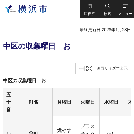
区役所
検索
メニュー
最終更新日 2026年1月23日
中区の収集曜日 お
画面サイズで表示
中区の収集曜日 お
五
十
町名
月曜日
火曜日
水曜日
木
音
プラス
燃やす
お
翁町
チック
なし