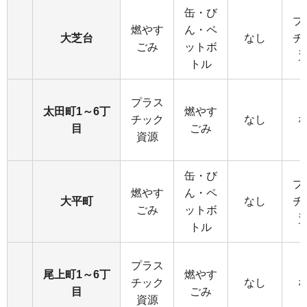
缶・び
プ
燃やす
ん・ペ
大芝台
なし
チ
ごみ
ットボ
トル
プラス
太田町1～6丁
燃やす
チック
なし
目
ごみ
資源
缶・び
プ
燃やす
ん・ペ
大平町
なし
チ
ごみ
ットボ
トル
プラス
尾上町1～6丁
燃やす
チック
なし
目
ごみ
資源