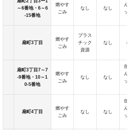
扇町2丁目3ー1
燃やす
ん
～6番地・6～6
なし
なし
ごみ
ッ
-15番地
プラス
燃やす
扇町3丁目
チック
なし
ごみ
資源
缶
扇町3丁目7～7
燃やす
ん
-9番地・10～1
なし
なし
ごみ
ッ
0-5番地
缶
燃やす
ん
扇町4丁目
なし
なし
ごみ
ッ