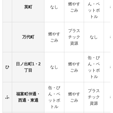
燃やす
ん・ペ
英町
なし
ごみ
ットボ
トル
プラス
燃やす
万代町
チック
なし
ごみ
資源
缶・び
日ノ出町1・2
燃やす
ん・ペ
ひ
なし
丁目
ごみ
ットボ
トル
缶・び
プラス
福富町仲通・
ん・ペ
燃やす
ふ
チック
西通・東通
ットボ
ごみ
資源
トル