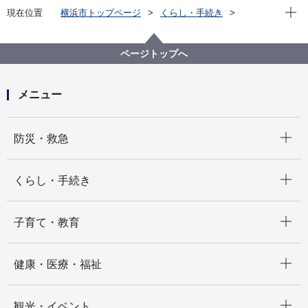
現在位
現在位置
横浜市トップページ
くらし・手続き
住まい・暮らし
ごみ・リサイクル
ごみと資源の分け方・出し方
ごみと資源の収集曜日
中区の収集曜日
ページトップへ
中区の収集曜日 は～へ
メニュー
開く
防災・救急
開く
くらし・手続き
開く
子育て・教育
開く
健康・医療・福祉
開く
観光・イベント