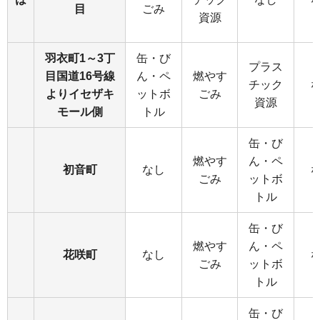
目
ごみ
資源
羽衣町1～3丁
缶・び
プラス
目国道16号線
ん・ペ
燃やす
チック
よりイセザキ
ットボ
ごみ
資源
モール側
トル
缶・び
燃やす
ん・ペ
初音町
なし
ごみ
ットボ
トル
缶・び
燃やす
ん・ペ
花咲町
なし
ごみ
ットボ
トル
缶・び