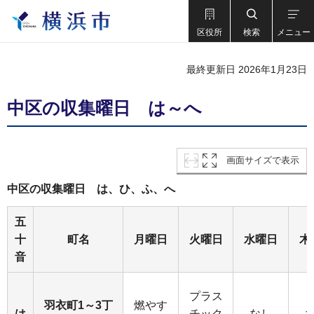
区役所
検索
メニュー
最終更新日 2026年1月23日
中区の収集曜日 は～へ
画面サイズで表示
中区の収集曜日 は、ひ、ふ、へ
五
十
町名
月曜日
火曜日
水曜日
木
音
プラス
羽衣町1～3丁
燃やす
は
チック
なし