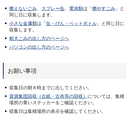
燃えないごみ
、
スプレー缶
、
電池類
は「
燃やすごみ
」と
同じ日に収集します。
小さな金属類
は「
缶・びん・ペットボトル
」と同じ日に
収集します。
粗大ごみの出し方のページへ
パソコンの出し方のページへ
お願い事項
収集日の朝８時までに出してください。
資源集団回収（古紙・古布等の回収）
については、集積
場所の青いステッカーをご確認ください。
収集日は集積場所の表示を確認してください。