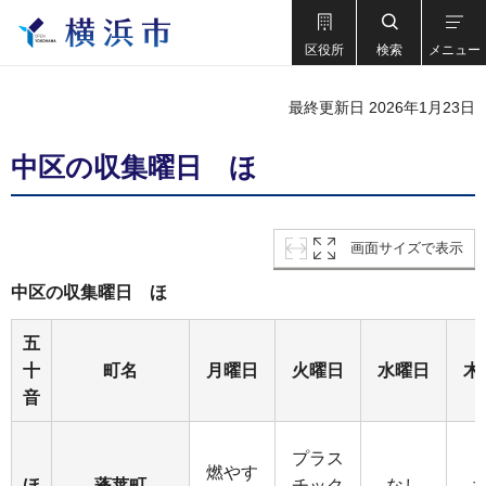
区役所
検索
メニュー
最終更新日 2026年1月23日
中区の収集曜日 ほ
画面サイズで表示
中区の収集曜日 ほ
五
十
町名
月曜日
火曜日
水曜日
木
音
プラス
燃やす
ほ
蓬莱町
チック
なし