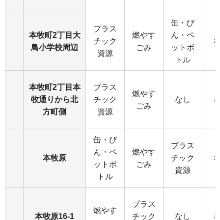
缶・び
プラス
本牧町2丁目大
燃やす
ん・ペ
チック
鳥小学校周辺
ごみ
ットボ
資源
トル
本牧町2丁目本
プラス
燃やす
牧通りから北
チック
なし
ごみ
方町側
資源
缶・び
プラス
ん・ペ
燃やす
本牧原
チック
ットボ
ごみ
資源
トル
プラス
燃やす
本牧原16-1
チック
なし