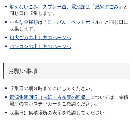
燃えないごみ
、
スプレー缶
、
電池類
は「
燃やすごみ
」と
同じ日に収集します。
小さな金属類
は「
缶・びん・ペットボトル
」と同じ日に
収集します。
粗大ごみの出し方のページへ
パソコンの出し方のページへ
お願い事項
収集日の朝８時までに出してください。
資源集団回収（古紙・古布等の回収）
については、集積
場所の青いステッカーをご確認ください。
収集日は集積場所の表示を確認してください。