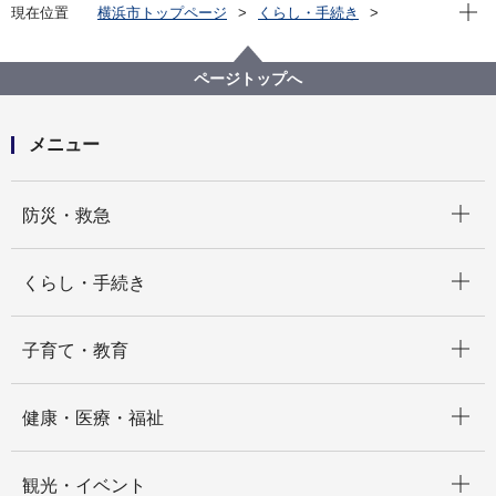
現在位
現在位置
横浜市トップページ
くらし・手続き
住まい・暮らし
ごみ・リサイクル
ごみと資源の分け方・出し方
ごみと資源の収集曜日
中区の収集曜日
ページトップへ
中区の収集曜日 ほ
メニュー
開く
防災・救急
開く
くらし・手続き
開く
子育て・教育
開く
健康・医療・福祉
開く
観光・イベント