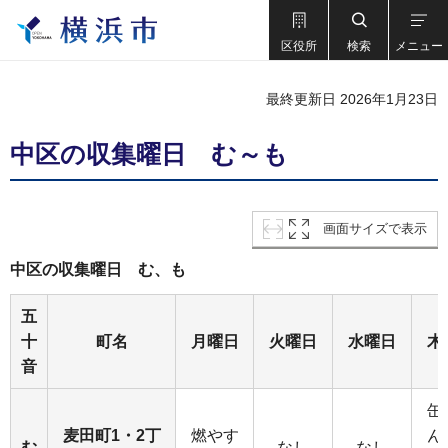
区役所
検索
メニュー
最終更新日 2026年1月23日
中区の収集曜日 む～も
画面サイズで表示
中区の収集曜日 む、も
五
十
町名
月曜日
火曜日
水曜日
木
音
缶
麦田町1・2丁
燃やす
ん
む
なし
なし