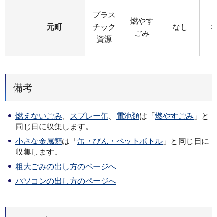
プラス
燃やす
元町
チック
なし
ごみ
資源
備考
燃えないごみ
、
スプレー缶
、
電池類
は「
燃やすごみ
」と
同じ日に収集します。
小さな金属類
は「
缶・びん・ペットボトル
」と同じ日に
収集します。
粗大ごみの出し方のページへ
パソコンの出し方のページへ