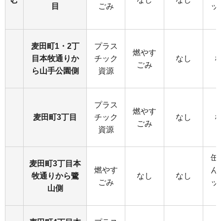
目
ごみ
ッ
麦田町1・2丁
プラス
燃やす
目本牧通りか
チック
なし
ごみ
ら山手公園側
資源
プラス
燃やす
麦田町3丁目
チック
なし
ごみ
資源
缶
麦田町3丁目本
燃やす
ん
牧通りから鷺
なし
なし
ごみ
ッ
山側