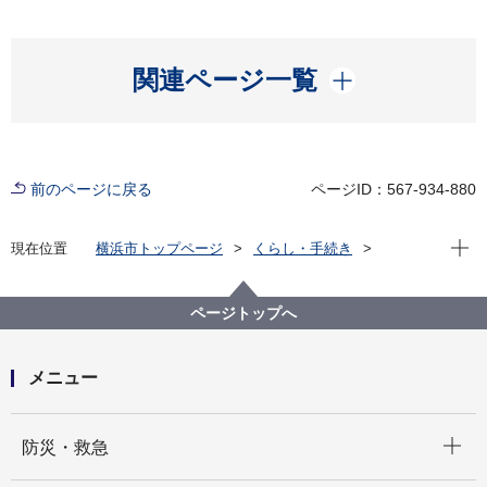
開く
関連ページ一覧
前のページに戻る
ページID：567-934-880
現在位
現在位置
横浜市トップページ
くらし・手続き
住まい・暮らし
ごみ・リサイクル
ごみと資源の分け方・出し方
ごみと資源の収集曜日
中区の収集曜日
ページトップへ
中区の収集曜日 む～も
メニュー
開く
防災・救急