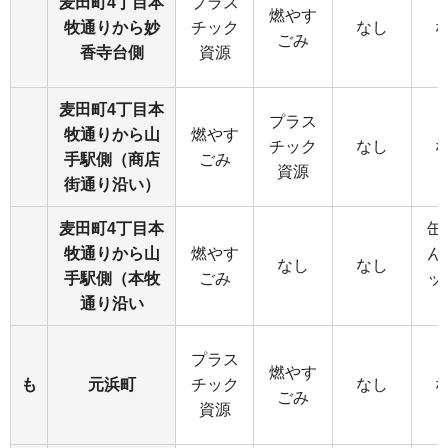
麦田町4丁目本
プラス
燃やす
牧通りから妙
チック
なし
ごみ
香寺台側
資源
麦田町4丁目本
プラス
牧通りから山
燃やす
チック
なし
手駅側（商店
ごみ
資源
街通り沿い）
麦田町4丁目本
缶
牧通りから山
燃やす
ん
なし
なし
手駅側（本牧
ごみ
ッ
通り沿い
プラス
燃やす
も
元浜町
チック
なし
ごみ
資源