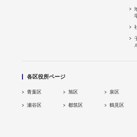
各区役所ページ
青葉区
旭区
泉区
瀬谷区
都筑区
鶴見区