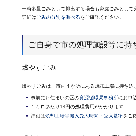
一時多量ごみとして排出する場合も家庭ごみとして
詳細は
ごみの分別を調べる
をご確認ください。
ご自身で市の処理施設等に持
燃やすごみ
燃やすごみは、市内４か所にある焼却工場に持ち込
事前にお住まいの区の
資源循環局事務所
にお申
１キロあたり13円の処理費用がかかります。
詳細は
焼却工場等搬入受入時間・受入基準
をご