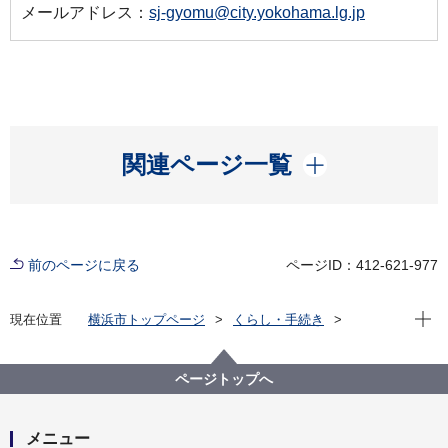
メールアドレス：
sj-gyomu@city.yokohama.lg.jp
開く
関連ページ一覧
前のページに戻る
ページID：412-621-977
現在位
現在位置
横浜市トップページ
くらし・手続き
住まい・暮らし
ごみ・リサイクル
ごみと資源の分け方・出し方
市では収集できないもの
ページトップへ
石綿（アスベスト）を含有する珪藻土製品について
メニュー