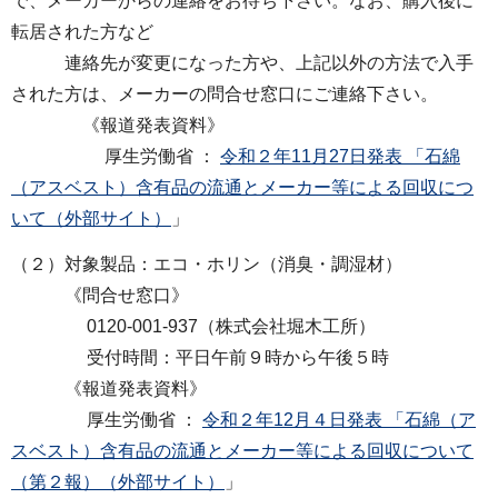
で、メーカーからの連絡をお待ち下さい。なお、購⼊後に
転居された⽅など
連絡先が変更になった⽅や、上記以外の⽅法で⼊⼿
された⽅は、メーカーの問合せ窓⼝にご連絡下さい。
《報道発表資料》
厚生労働省 ：
令和２年11月27日発表 「石綿
（アスベスト）含有品の流通とメーカー等による回収につ
いて（外部サイト）
」
（２）対象製品：エコ・ホリン（消臭・調湿材）
《問合せ窓口》
0120-001-937（株式会社堀⽊⼯所）
受付時間：平日午前９時から午後５時
《報道発表資料》
厚生労働省 ：
令和２年12月４日発表 「石綿（ア
スベスト）含有品の流通とメーカー等による回収について
（第２報）（外部サイト）
」