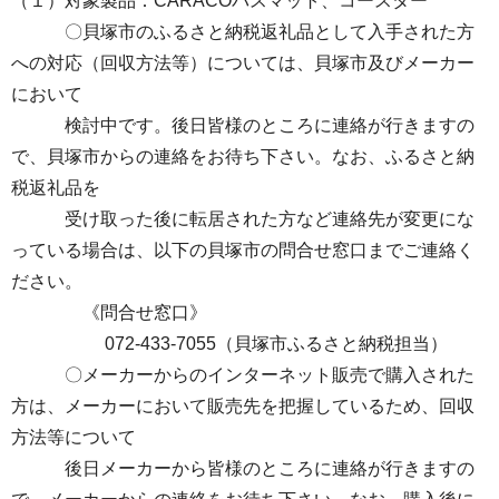
（１）対象製品：CARACOバスマット、コースター
〇貝塚市のふるさと納税返礼品として⼊⼿された⽅
への対応（回収⽅法等）については、⾙塚市及びメーカー
において
検討中です。後⽇皆様のところに連絡が⾏きますの
で、⾙塚市からの連絡をお待ち下さい。なお、ふるさと納
税返礼品を
受け取った後に転居された⽅など連絡先が変更にな
っている場合は、以下の⾙塚市の問合せ窓⼝までご連絡く
ださい。
《問合せ窓口》
072-433-7055（⾙塚市ふるさと納税担当）
〇メーカーからのインターネット販売で購⼊された
⽅は、メーカーにおいて販売先を把握しているため、回収
⽅法等について
後⽇メーカーから皆様のところに連絡が⾏きますの