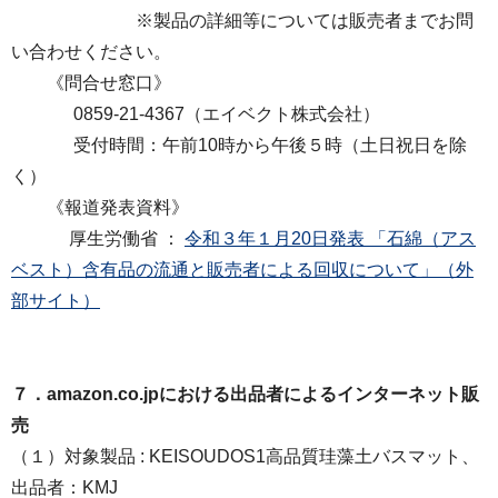
※製品の詳細等については販売者までお問
い合わせください。
《問合せ窓口》
0859-21-4367（エイベクト株式会社）
受付時間：午前10時から午後５時（土日祝日を除
く）
《報道発表資料》
厚生労働省 ：
令和３年１月20日発表 「石綿（アス
ベスト）含有品の流通と販売者による回収について」（外
部サイト）
７．amazon.co.jpにおける出品者によるインターネット販
売
（１）対象製品 : KEISOUDOS1⾼品質珪藻⼟バスマット、
出品者：KMJ