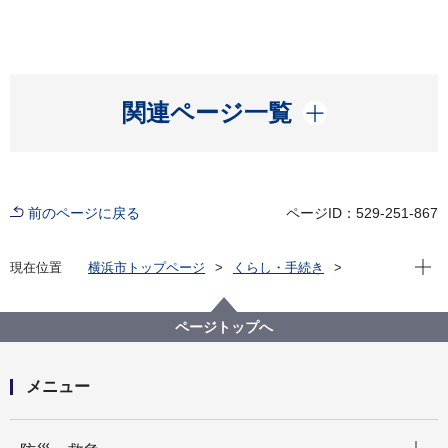
開く
関連ページ一覧
前のページに戻る
ページID：529-251-867
現在位
現在位置
横浜市トップページ
くらし・手続き
住まい・暮らし
ごみ・リサイクル
ごみと資源の分け方・出し方
市で収集するもの
ページトップへ
メニュー
開く