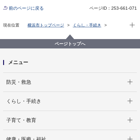
前のページに戻る
ページID：253-661-071
現在位
現在位置
横浜市トップページ
くらし・手続き
まちづくり・環境
都市整備
市民主体のまちづくり
まちの将来像、決まり事をつくるには
ページトップへ
まちの将来像をつくる（地域まちづくりプラン）
地域まちづくりプラン認定地区
井土ケ谷上町第一町内会地区防災まちづくり計画
メニュー
開く
防災・救急
開く
くらし・手続き
開く
子育て・教育
開く
健康・医療・福祉