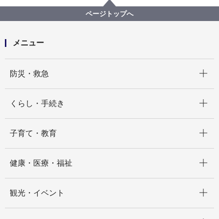
市民主体のまちづくり
まちの将来像、決まり事をつくるには
ページトップへ
まちの将来像をつくる（地域まちづくりプラン）
地域まちづくりプラン認定地区
寺前東町・寺前西町・金沢町まちづくり協議会 防災
メニュー
まちづくり計画
開く
防災・救急
開く
くらし・手続き
開く
子育て・教育
開く
健康・医療・福祉
開く
観光・イベント
開く