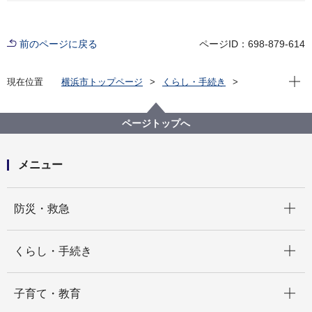
前のページに戻る
ページID：698-879-614
現在位
現在位置
横浜市トップページ
くらし・手続き
まちづくり・環境
都市整備
市民主体のまちづくり
まちの将来像、決まり事をつくるには
ページトップへ
まちの将来像をつくる（地域まちづくりプラン）
地域まちづくりプラン認定地区
～地域まちづくりプラン～下野谷１・２丁目防災まち
メニュー
づくりプロジェクト
開く
防災・救急
開く
くらし・手続き
開く
子育て・教育