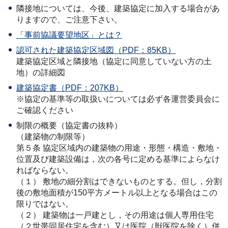
隣接地については、今後、建築協定に加入する場合があ
りますので、ご注意下さい。
「事前協議要望地区」とは？
認可された建築協定区域図（PDF：85KB）
建築協定区域と隣接地（協定に同意していない方の土
地）の詳細図
建築協定書（PDF：207KB）
※協定の基準等の取扱いについては必ず各運営委員会に
ご確認ください
制限の概要（協定書の抜粋）
（建築物の制限等）
第５条 協定区域内の建築物の用途・形態・構造・敷地・
位置及び建築設備は，次の各号に定める基準によらなけ
ればならない。
（１） 敷地の細分割はできないものとする。但し，分割
後の敷地面積が150平方メートル以上となる場合はこの
限りではない。
（２） 建築物は一戸建とし，その用途は個人専用住宅
（２世帯同居住宅を含む）又は医院（獣医院を除く）併