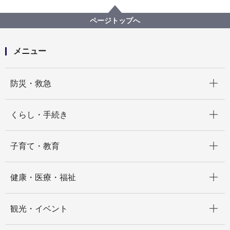
地区計画・建築協定等
建築協定
各区の建築協定
港北区 建築協定一覧
ページトップへ
日吉台住宅建築協定
メニュー
開く
防災・救急
開く
くらし・手続き
開く
子育て・教育
開く
健康・医療・福祉
開く
観光・イベント