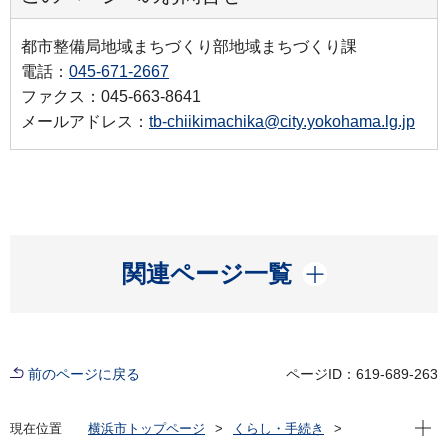
都市整備局地域まちづくり部地域まちづくり課
電話：
045-671-2667
ファクス：045-663-8641
メールアドレス：
tb-chiikimachika@city.yokohama.lg.jp
開く
関連ページ一覧
前のページに戻る
ページID：619-689-263
現在位
現在位置
横浜市トップページ
くらし・手続き
まちづくり・環境
都市整備