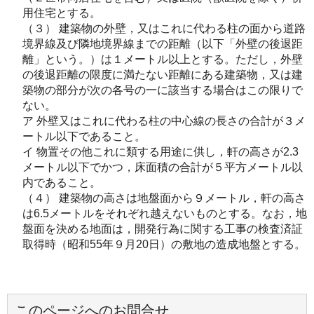
用住宅とする。
（３） 建築物の外壁，又はこれに代わる柱の面から道路
境界線及び隣地境界線までの距離（以下「外壁の後退距
離」という。）は１メートル以上とする。ただし，外壁
の後退距離の限度に満たない距離にある建築物，又は建
築物の部分が次の各号の一に該当する場合はこの限りで
ない。
ア 外壁又はこれに代わる柱の中心線の長さの合計が３メ
ートル以下であること。
イ 物置その他これに類する用途に供し，軒の高さが2.3
メートル以下でかつ，床面積の合計が５平方メートル以
内であること。
（４） 建築物の高さは地盤面から９メートル，軒の高さ
は6.5メートルをそれぞれ越えないものとする。なお，地
盤面を決める地面は，開発行為に関する工事の検査済証
取得時（昭和55年９月20日）の敷地の造成地盤とする。
このページへのお問合せ