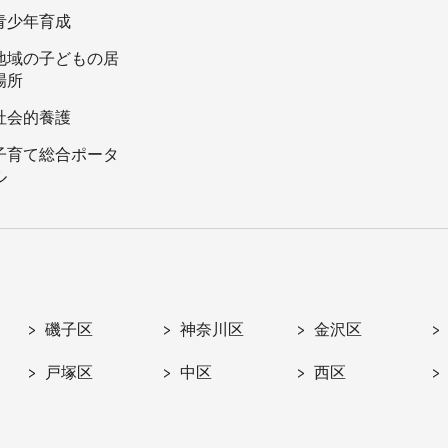
青少年育成
地域の子どもの居
場所
社会的養護
子育て総合ポータ
ル
磯子区
神奈川区
金沢区
戸塚区
中区
西区