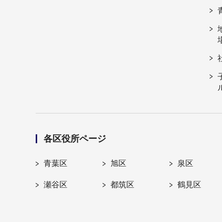
各区役所ページ
青葉区
旭区
泉区
瀬谷区
都筑区
鶴見区