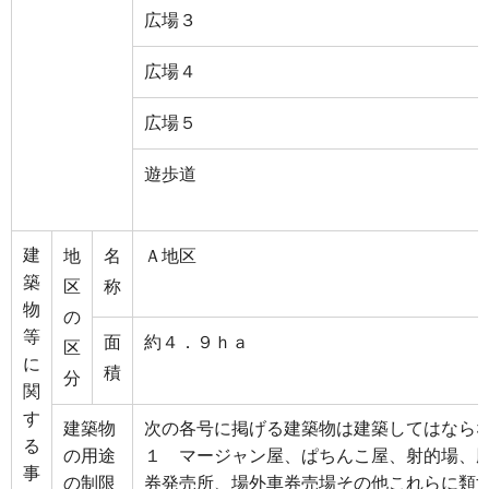
広場３
広場４
広場５
遊歩道
建
地
名
Ａ地区
築
区
称
物
の
等
面
約４．９ｈａ
区
に
積
分
関
す
建築物
次の各号に掲げる建築物は建築してはなら
る
の用途
１ マージャン屋、ぱちんこ屋、射的場、
事
の制限
券発売所、場外車券売場その他これらに類