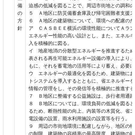
備
迫感の低減を図ることで、周辺市街地との調和の
の
５ Ａ地区に防災備蓄倉庫及び帰宅困難者支援ス
方
６ Ａ地区の建築物について、環境への配慮のた
針
ア ＣＡＳＢＥＥ横浜の環境性能についてＡラン
エネルギー性能の高い設計とし、また、エネルギ
入を積極的に図る。
イ 地産地消の分散型エネルギーを推進するため
表される再生可能エネルギー設備の導入により、
もに、それを蓄電池の活用等により蓄え、必要に
ウ エネルギーの最適化を図るため、建築物にお
トシステムを導入するとともに、省エネルギーを
情報の管理をし、その発信等を積極的に推進する
７ Ｂ地区に整備する公益施設は、歩行者用通路
８ Ｂ地区については、環境負荷の低減を図ると
るため、断熱性能の向上、内装等の木質化、省エ
電設備の設置、雨水利用施設の設置等を行う。
９ 周辺の市街地環境に配慮しながら、地区の特
の制限、建築物の容積率の最高限度、建築物の建