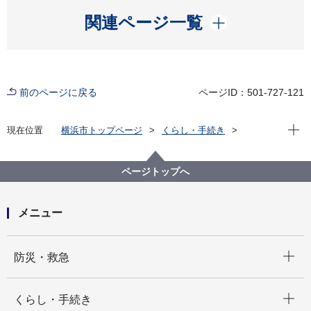
開く
関連ページ一覧
前のページに戻る
ページID：501-727-121
現在位
現在位置
横浜市トップページ
くらし・手続き
まちづくり・環境
都市整備
地区計画・建築協定等
地区計画
各区の地区計画
港北区
ページトップへ
S-010:港北箕輪町二丁目地区
メニュー
開く
防災・救急
開く
くらし・手続き