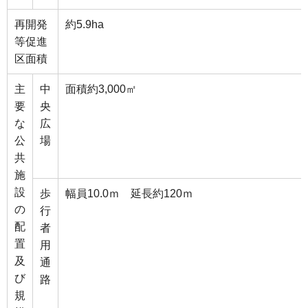
再開発
約5.9ha
等促進
区面積
主
中
面積約3,000㎡
要
央
な
広
公
場
共
施
設
歩
幅員10.0ｍ 延長約120ｍ
の
行
配
者
置
用
及
通
び
路
規