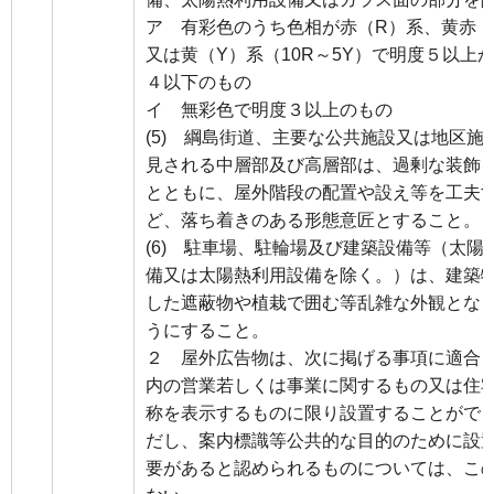
ア 有彩色のうち色相が赤（R）系、黄赤（
又は黄（Y）系（10R～5Y）で明度５以上
４以下のもの
イ 無彩色で明度３以上のもの
(5) 綱島街道、主要な公共施設又は地区施
見される中層部及び高層部は、過剰な装飾
とともに、屋外階段の配置や設え等を工夫
ど、落ち着きのある形態意匠とすること。
(6) 駐車場、駐輪場及び建築設備等（太陽
備又は太陽熱利用設備を除く。）は、建築
した遮蔽物や植栽で囲む等乱雑な外観とな
うにすること。
２ 屋外広告物は、次に掲げる事項に適合
内の営業若しくは事業に関するもの又は住
称を表示するものに限り設置することがで
だし、案内標識等公共的な目的のために設
要があると認められるものについては、こ