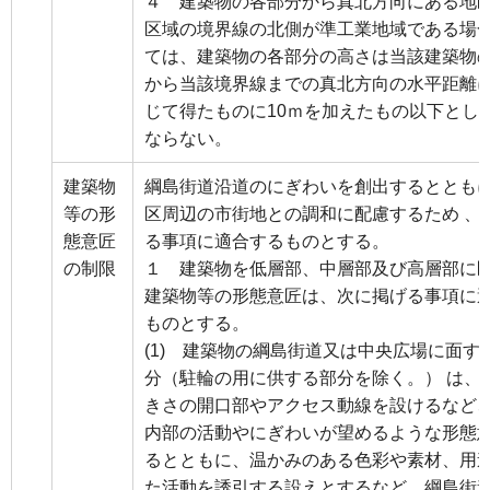
４ 建築物の各部分から真北方向にある地
区域の境界線の北側が準工業地域である場
ては、建築物の各部分の高さは当該建築物
から当該境界線までの真北方向の水平距離に0
じて得たものに10ｍを加えたもの以下とし
ならない。
建築物
綱島街道沿道のにぎわいを創出するととも
等の形
区周辺の市街地との調和に配慮するため 、
態意匠
る事項に適合するものとする。
の制限
１ 建築物を低層部、中層部及び高層部に
建築物等の形態意匠は、次に掲げる事項に
ものとする。
(1) 建築物の綱島街道又は中央広場に面す
分（駐輪の用に供する部分を除く。） は、
きさの開口部やアクセス動線を設けるなど
内部の活動やにぎわいが望めるような形態
るとともに、温かみのある色彩や素材、用
た活動を誘引する設えとするなど、綱島街