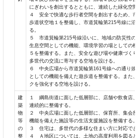
にぎわいを創出するとともに、連続した緑化空間
４ 安全で快適な歩行者空間を創出するため、市
歩道状空地１を整備し、市道箕輪第215号線に
る。
５ 市道箕輪第215号線沿いに、地域の防災性
生息空間としての機能、環境学習の場としての機
５を整備する。また、安全な遊び場や健康づくり
多世代の交流に寄与する空地を設ける。
６ 中央広場から市道箕輪第161号線への通り
としての機能を備えた遊歩道を整備する。また、
クを強化する空地を設ける。
建
１ 綱島街道に面した低層部に、店舗や飲食店、
築
連続的に整備する。
物
２ 中央広場に面した低層部に、保育所、集会所
等
機能を備えた施設等の生活支援施設を整備する。
の
３ 住宅は、多世代の多様な住まい方に対応でき
整
４ Ａ地区については、土地の高度利用を図ると