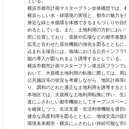
ている。
横浜市都市計画マスタープラン全体構想では、都
横浜らしい水・緑環境の実現と、都市の魅力を生
身近な緑と水循環を体感できるまちづくりや自然
めるとしている。また、土地利用の方針において
部に位置しており、道路や広場などの都市基盤施
拡充と合わせた居住機能の強化を図るとともに、
込まれる場合には、地域における公共インフラ等
能の導入が図られるよう誘導するとしている。
横浜市都市計画マスタープラン港北区プランでは
おいて、大規模土地利用の転換に際しては、周辺
公共施設等の状況を考慮しながら、地区計画等の
り、調和のとれた適正な土地利用を誘導するとし
本地区では、大規模な土地利用転換に伴い、生活
道にふさわしい都市機能としてオープンスペース
を確保しつつ、生活支援・生活利便機能を適切に
健全な高度利用を図るとともに、地域交流の促進
環境未来都市・横浜にふさわしい持続可能な市街