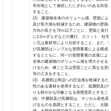
市街地として連続したにぎわいのある街並
すること。
(2) 建築物全体のボリューム感、壁面によ
及び長大感を軽減するため、建築物の壁面
方向の長さを70ｍ以下ごとに、壁面と直行
に2.0ｍずらすなどの雁行、スリット、柱等
ン又は素材等により分節すること。また、
び高層部はシンプルな形態要素による構成
するとともに、同一の形態要素の反復によ
全体の建築物のボリューム感を増大させる
けるため、棟ごと又は壁面ごとに異なる意
等の工夫をすること。
(3) 高層部は周辺への圧迫感を軽減するた
性のある素材を使用するなど、低層部及び
りも軽やかな印象となる形態意匠とするこ
(4) 中層部及び高層部は、マンセル表色系
げるものを基調とすること。ただし、太陽
備、太陽熱利用設備又はガラス面の部分を