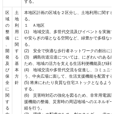
する。
区
土
本地区計画の区域を２区分し、土地利用に関する
域
地
る。
の
利
１ Ａ地区
整
用
(1) 地域交流、多世代交流及びイベントを実施
備
に
や安らぎの場となる空間など、緑豊かで多様なオ
、
関
る。
開
す
(2) 安全で快適な歩行者ネットワークの創出に
発
る
(3) 綱島街道沿道については、にぎわいのある
及
基
ため、地域の活力を支える生活利便機能及び緑化
び
本
(4) 地域交流や多世代交流を促進し、コミュニ
保
方
う、中央広場に面して、生活支援機能を配置する
全
針
(5) 将来にわたり良質な住宅ストックとなるよ
に
する。
関
(6) 災害時対応の強化を図るため、非常用電源
す
援機能の整備、災害時の周辺地域へのエネルギー
る
組を行う。