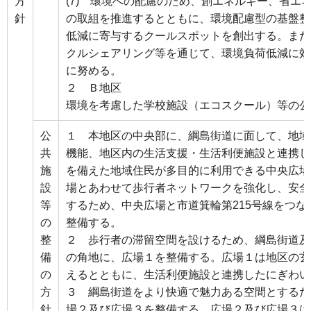
方
(7) 環境への配慮のため、創エネルギー、省エ
針
の取組を推進するとともに、環境配慮型の基盤整
低減に寄与するクールスポットを創出する。また
クルシェアリング等を通じて、環境負荷低減に効
に努める。
２ Ｂ地区
環境を考慮した学校施設（エコスクール）等の公
公
１ 本地区の中央部に、綱島街道に面して、地域
共
機能、地区内の生活支援・生活利便施設と連携し
施
を備えた地域住民が多目的に利用できる中央広場
設
場とあわせて歩行者ネットワークを強化し、安全
等
するため、中央広場と市道箕輪第215号線をつ
の
整備する。
整
２ 歩行者の滞留空間を設けるため、綱島街道及
備
の角地に、広場１を整備する。広場１は地区の玄
の
えるとともに、生活利便施設と連携したにぎわい
方
３ 綱島街道をより快適で魅力ある空間とするた
針
場２及び広場３を整備する。広場２及び広場３は