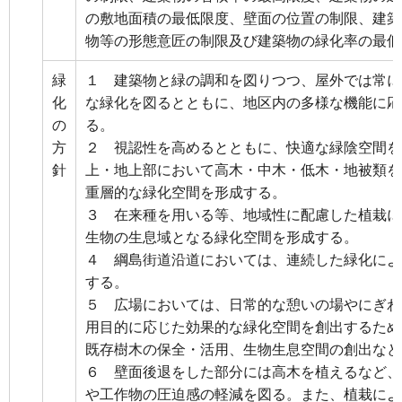
の敷地面積の最低限度、壁面の位置の制限、建築
物等の形態意匠の制限及び建築物の緑化率の最低
緑
１ 建築物と緑の調和を図りつつ、屋外では常に
化
な緑化を図るとともに、地区内の多様な機能に応
の
る。
方
２ 視認性を高めるとともに、快適な緑陰空間を
針
上・地上部において高木・中木・低木・地被類を
重層的な緑化空間を形成する。
３ 在来種を用いる等、地域性に配慮した植栽に
生物の生息域となる緑化空間を形成する。
４ 綱島街道沿道においては、連続した緑化によ
する。
５ 広場においては、日常的な憩いの場やにぎわ
用目的に応じた効果的な緑化空間を創出するため
既存樹木の保全・活用、生物生息空間の創出など
６ 壁面後退をした部分には高木を植えるなど、
や工作物の圧迫感の軽減を図る。また、植栽によ