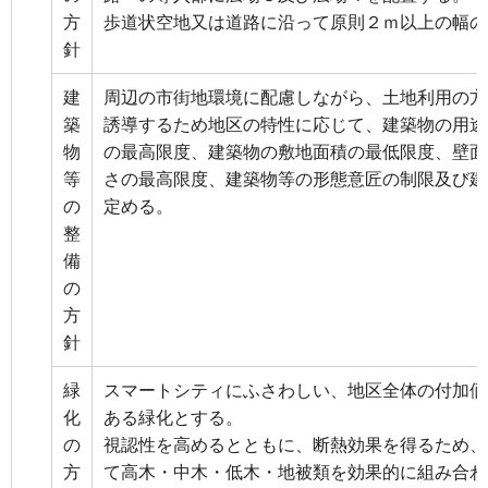
方
歩道状空地又は道路に沿って原則２ｍ以上の幅の
針
建
周辺の市街地環境に配慮しながら、土地利用の方
築
誘導するため地区の特性に応じて、建築物の用途
物
の最高限度、建築物の敷地面積の最低限度、壁面
等
さの最高限度、建築物等の形態意匠の制限及び建
の
定める。
整
備
の
方
針
緑
スマートシティにふさわしい、地区全体の付加価
化
ある緑化とする。
の
視認性を高めるとともに、断熱効果を得るため、
方
て高木・中木・低木・地被類を効果的に組み合わ