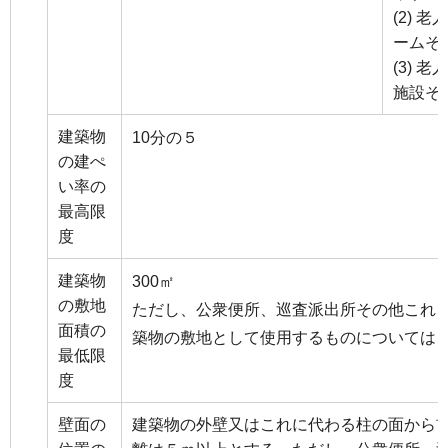
(2) 
ームそ
(3) 
施設そ
建築物
10分の５
の建ぺ
い率の
最高限
度
建築物
300㎡
の敷地
ただし、公衆便所、巡査派出所その他これ
面積の
築物の敷地として使用するものについては
最低限
度
壁面の
建築物の外壁又はこれに代わる柱の面から