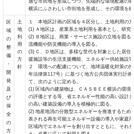
適な市街地を形成しつつ、先端的な環境配慮の取
横浜にふさわしい市街地を形成し、その環境を維
土
１ 本地区計画の区域を４区分し、土地利用の方
区
地
(1) Ａ地区は、産業系土地利用を基本とし、研
域
利
(2) Ｂ地区は、商業・サービス施設の立地を図
の
用
流機能や防災機能の導入を図る。
整
の
(3) Ｃ、Ｄ地区は、多様な世代を対象とした居
備
方
援施設等の生活支援機能、エネルギー供給施設等
・
針
２ 環境への配慮について、地球温暖化対策の推
開
年法律第117号）に基づく地方公共団体実行計
発
て、次のように定める。
及
(1) 区域内の建築物は、ＣＡＳＢＥＥ横浜の環
の評価とする等、省エネルギー性能の高い設計と
び
の高い建築設備の導入を積極的に図る。
保
(2) 地産地消の分散型エネルギーを推進するた
全
表される再生可能エネルギー設備の導入や家庭用
の
区域内でエネルギーを創り出すとともに、それを
方
え、必要に応じて利用を図る。