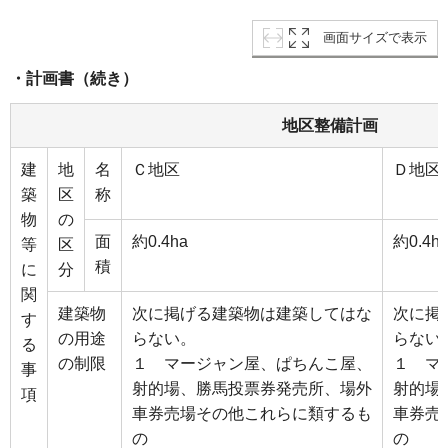
画面サイズで表示
・計画書（続き）
地区整備計画
建
地
名
Ｃ地区
Ｄ地区
築
区
称
物
の
面
約0.4ha
約0.4h
等
区
積
に
分
関
建築物
次に掲げる建築物は建築してはな
次に掲
す
の用途
らない。
らない
る
の制限
１ マージャン屋、ぱちんこ屋、
１ マ
事
射的場、勝馬投票券発売所、場外
射的場
項
車券売場その他これらに類するも
車券売
の
の