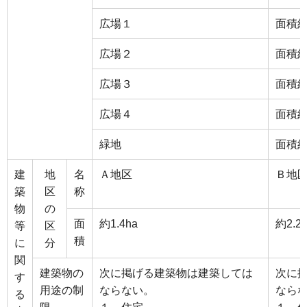
広場１
面積約
広場２
面積約
広場３
面積約
広場４
面積約
緑地
面積約
建
地
名
Ａ地区
Ｂ地
築
区
称
物
の
面
約1.4ha
約2.2
等
区
積
に
分
関
建築物の
次に掲げる建築物は建築しては
次に
す
用途の制
ならない。
なら
る