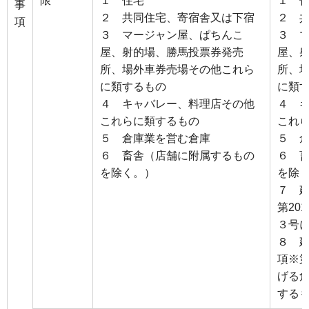
限
１ 住宅
１ 
事
２ 共同住宅、寄宿舎又は下宿
２ 
項
３ マージャン屋、ぱちんこ
３ 
屋、射的場、勝馬投票券発売
屋、
所、場外車券売場その他これら
所、
に類するもの
に類
４ キャバレー、料理店その他
４ 
これらに類するもの
これ
５ 倉庫業を営む倉庫
５ 
６ 畜舎（店舗に附属するもの
６ 
を除く。）
を除
７ 建
第20
３号
８ 
項※
げる
する