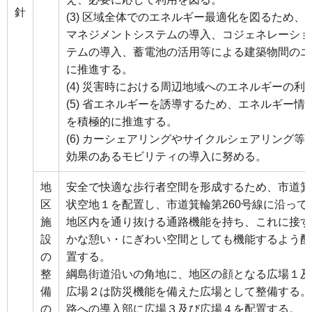
針
(3) 区域全体でのエネルギー最適化を図るため
マネジメントシステムの導入、コジェネレーショ
テムの導入、蓄電池の活用等による建築物間のエ
に推進する。
(4) 災害時における周辺地域へのエネルギーの
(5) 省エネルギーを誘導するため、エネルギー
を積極的に推進する。
(6) カーシェアリングやサイクルシェアリング
効果のあるモビリティの導入に努める。
地
安全で快適な歩行者空間を形成するため、市道箕
区
状空地１を配置し、市道箕輪第260号線に沿っ
施
地区内を通り抜ける通路機能を持ち、これに接す
設
かな憩い・にぎわい空間としても機能するよう配
の
置する。
整
綱島街道沿いの角地に、地区の顔となる広場１及
備
広場２は防災機能を備えた広場として整備する。
の
路への導入部に広場３及び広場４を配置する。