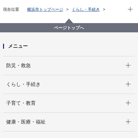
現在位
現在位置
横浜市トップページ
くらし・手続き
まちづくり・環境
都市整備
地区計画・建築協定等
地区計画
各区の地区計画
港北区
ページトップへ
C-102:綱島サスティナブル・スマートタウン地区
メニュー
開く
防災・救急
開く
くらし・手続き
開く
子育て・教育
開く
健康・医療・福祉
開く