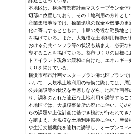
課題となっている。
本地区は、横浜市都市計画マスタープラン全体構
辺部に位置しており、その土地利用の方針として
産業集積地等では、操業環境の保全や機能の更新
化に寄与するとともに、市民の身近な勤務地とし
を掲げている。また、大規模な土地利用転換が見
おける公共インフラ等の状況も踏まえ、必要な機
導することを掲げている。都市づくりの目標にお
トアイランド現象の緩和に向けた、エネルギー効
くりを掲げている。
横浜市都市計画マスタープラン港北区プランでは
おいて、大規模土地利用の転換に際しては、周辺
公共施設等の状況を考慮しながら、地区計画等の
り、調和のとれた適正な土地利用を誘導すること
本地区では、大規模事業所の廃止に伴い、その後
らの課題や上位計画に基づき検討が行われてきた
を踏まえ、大規模な土地利用転換に伴い、産業機
や生活支援機能を適切に誘導し、オープンスペー