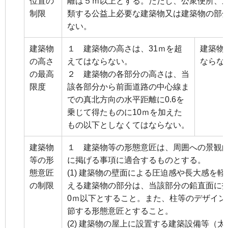
位置の
離は５ｍ以上とする。ただし、公衆便所、
制限
類する公益上必要な建築物又は建築物の部
ない。
建築物
１ 建築物の高さは、31ｍを超
建築物
の高さ
えてはならない。
ならな
の最高
２ 建築物の各部分の高さは、当
限度
該各部分から前面道路の中心線ま
での真北方向の水平距離に0.6を
乗じて得たものに10ｍを加えた
もの以下としなくてはならない。
建築物
１ 建築物等の形態意匠は、周囲への景観
等の形
に掲げる事項に適合するものとする。
態意匠
(1) 建築物の壁面による圧迫感や長大感を
の制限
える建築物の部分は、当該部分の鉛直面に投
0ｍ以下とすること。また、柱等のデザイン
節する形態意匠とすること。
(2) 建築物の屋上に設置する建築設備等（