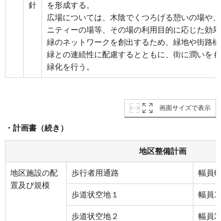
針
を形成する。
広場については、木陰でくつろげる憩いの場や、
ニティーの場等、その場の利用目的に応じた効果
緑のネットワークを創出するため、緑地や街路樹
緑との連続性に配慮するとともに、街に潤いをも
緑化を行う。
画面サイズで表示
・計画書（続き）
地区整備計画
地区施設の配
歩行者用通路
幅員6
置及び規模
歩道状空地１
幅員1
歩道状空地２
幅員3