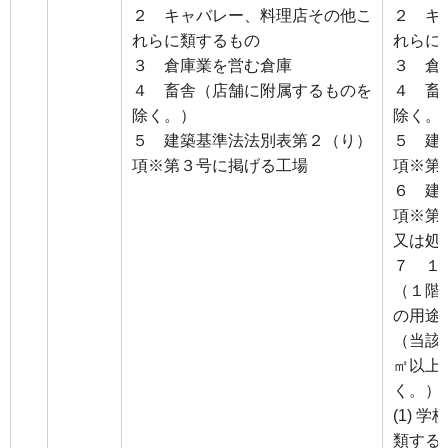
２ キャバレー、料理店その他こ
２ キ
れらに類するもの
れらに
３ 倉庫業を営む倉庫
３ 倉
４ 畜舎（店舗に附属するものを
４ 畜
除く。）
除く。
５ 建築基準法法別表第２（り）
５ 建
項※第３号に掲げる工場
項※第
６ 建
項※第
又は処
７ １
（１階
の用途
（当該
㎡以上
く。）
(1) 
類する