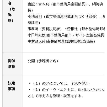
者
書記：青木功（都市整備局企画部長）、綱河功（
（敬
長）
称
小池政則（都市整備局地域まちづくり部長）、塚
略）
整課長）
事務局（資料説明者）：曽根進（都市整備局都市
小田嶋鉄朗(都市整備局都市デザイン室担当係長
中村政人(都市整備局景観調整課担当係長）
開催
公開（傍聴者２名）
形態
決定
・（１）のアについては、了承を得た
事項
・（１）のイ・ウ・エともに、個別にいただいた
として考え方を整理・調整をする。