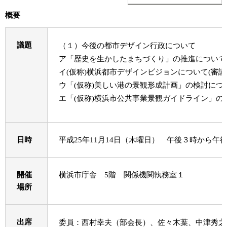
概要
議題
（１）今後の都市デザイン行政について
ア「歴史を生かしたまちづくり」の推進について(
イ(仮称)横浜都市デザインビジョンについて(審議
ウ「(仮称)美しい港の景観形成計画」の検討につい
エ「(仮称)横浜市公共事業景観ガイドライン」の検
日時
平成25年11月14日（木曜日） 午後３時から午
開催
横浜市庁舎 5階 関係機関執務室１
場所
出席
委員：西村幸夫（部会長）、佐々木葉、中津秀之