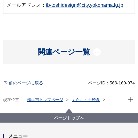
メールアドレス：
tb-toshidesign@city.yokohama.lg.jp
開く
関連ページ一覧
前のページに戻る
ページID：563-169-974
現在位
現在位置
横浜市トップページ
くらし・手続き
まちづくり・環境
都市整備
都市デザイン
横浜市都市美対策審議会
過去の開催状況
横浜市都市美対策審議会 政策検討部会の議事録
ページトップへ
第６回横浜市都市美対策審議会政策検討部会議事録
（平成25年11月14日開催）
メニュー