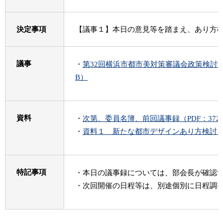
決定事項
【議事１】本日の意見等を踏まえ、あり方
議事
・
第32回横浜市都市美対策審議会政策検討部会
B）
資料
・
次第、委員名簿、前回議事録（PDF：372
・
資料１ 新たな都市デザインあり方検討（審議
特記事項
・本日の議事録については、部会長が確認
・次回開催の日程等は、別途個別に日程調