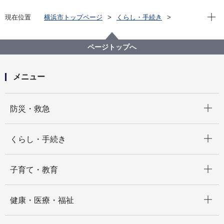
現在位
現在位置
横浜市トップページ
くらし・手続き
まちづくり・環境
都市整備
都市デザイン
横浜市都市美対策審議会
過去の開催状況
横浜市都市美対策審議会 政策検討部会の議事録
ページトップへ
第32回横浜市都市美対策審議会政策検討部会議事録
（令和６年１月26日開催）
メニュー
開く
防災・救急
開く
くらし・手続き
開く
子育て・教育
開く
健康・医療・福祉
開く