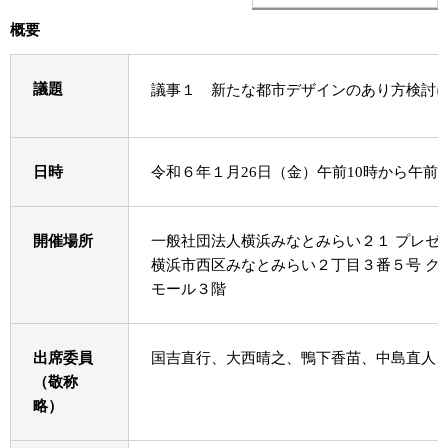
概要
議題
議事１ 新たな都市デザインのあり方検討
日時
令和６年１月26日（金）午前10時から午前1
開催場所
一般社団法人横浜みなとみらい２１ プレゼ
横浜市西区みなとみらい２丁目３番５号 ク
モール３階
出席委員
国吉直行、大西晴之、鴨下香苗、中島直人
（敬称
略）