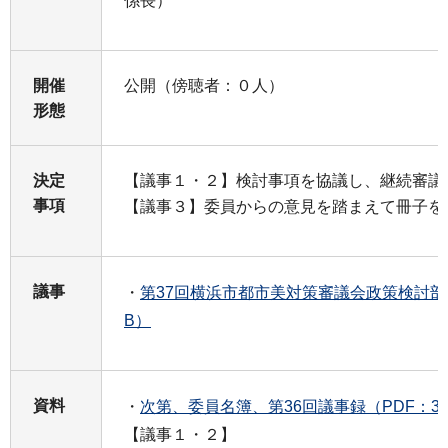
係長）
開催
公開（傍聴者：０人）
形態
決定
【議事１・２】検討事項を協議し、継続審議
事項
【議事３】委員からの意見を踏まえて冊子を
議事
・
第37回横浜市都市美対策審議会政策検討部会
B）
資料
・
次第、委員名簿、第36回議事録（PDF：31
【議事１・２】