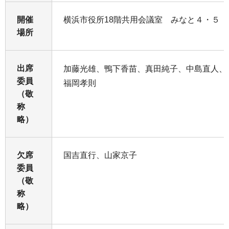
開催
横浜市役所18階共用会議室 みなと４・５
場所
出席
加藤光雄、鴨下香苗、真田純子、中島直人、
委員
福岡孝則
（敬
称
略）
欠席
国吉直行、山家京子
委員
（敬
称
略）