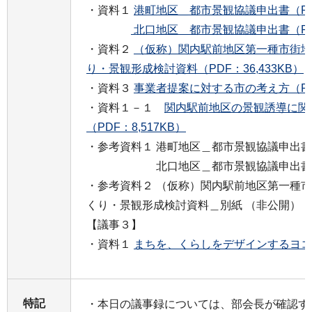
・資料１
港町地区＿都市景観協議申出書（PDF
北口地区＿都市景観協議申出書（PDF
・資料２
（仮称）関内駅前地区第一種市街地
り・景観形成検討資料（PDF：36,433KB）
・資料３
事業者提案に対する市の考え方（PDF
・資料１－１
関内駅前地区の景観誘導に関
（PDF：8,517KB）
・参考資料１ 港町地区＿都市景観協議申出
北口地区＿都市景観協議申出書＿添
・参考資料２ （仮称）関内駅前地区第一種市
くり・景観形成検討資料＿別紙 （非公開）
【議事３】
・資料１
まちを、くらしをデザインするヨコハマ
特記
・本日の議事録については、部会長が確認す