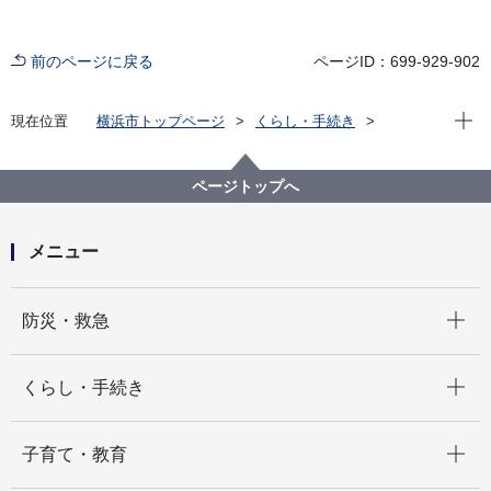
前のページに戻る
ページID：699-929-902
現在位
現在位置
横浜市トップページ
くらし・手続き
まちづくり・環境
都市整備
都市デザイン
横浜市都市美対策審議会
過去の開催状況
横浜市都市美対策審議会 政策検討部会の議事録
ページトップへ
第37回横浜市都市美対策審議会政策検討部会議事録
（令和７年３月21日開催）
メニュー
開く
防災・救急
開く
くらし・手続き
開く
子育て・教育