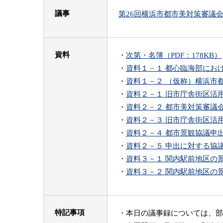
議事
第26回横浜市都市美対策審議会
資料
・
次第・名簿（PDF：178KB）
・
資料１－１ 都心臨海部におけ
・
資料１－２ （仮称）横浜市都
・
資料２－１ 旧市庁舎街区活用
・
資料２－２ 都市美対策審議会
・
資料２－３ 旧市庁舎街区活用
・
資料２－４ 都市景観協議申出
・
資料２－５ 申出に対する協議
・
資料３－１ 関内駅前地区の景
・
資料３－２ 関内駅前地区の景観
特記事項
・本日の議事録については、部