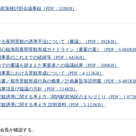
政策検討部会議事録（PDF：328KB）
る夜間景観の誘導手法について（審議）（PDF：392KB）
心臨海部夜間景観形成ガイドライン（素案の案）（PDF：6,060K
事業のこれまでの経緯等（PDF：445KB）
での審議を踏まえた事業者との協議結果（PDF：500KB）
事業における景観形成について（PDF：4,113KB）
書／都市景観形成行為の概要／計画趣旨等説明書（PDF：6,485K
事項及び協議の方針（PDF：514KB）
観誘導に関する考え方―関内駅前地区のまちづくり（PDF：1,075
誘導に関する考え方 説明資料（PDF：5,123KB）
会長が確認する。