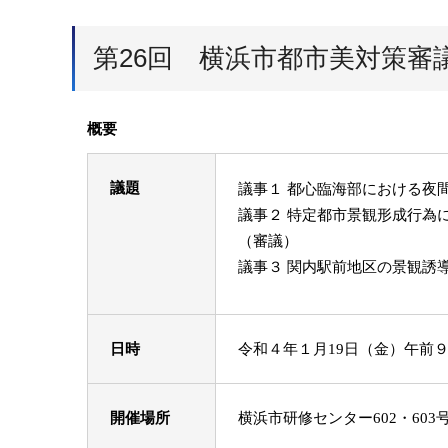
第26回 横浜市都市美対策審
概要
議題
議事１ 都心臨海部における夜
議事２ 特定都市景観形成行為
（審議）
議事３ 関内駅前地区の景観誘
日時
令和４年１月19日（金）午前９
開催場所
横浜市研修センター602・603