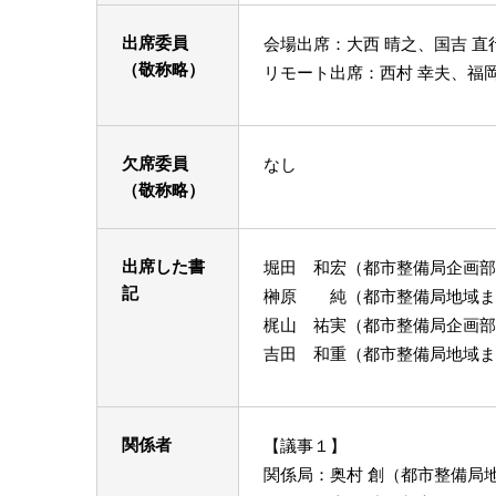
出席委員
会場出席：大西 晴之、国吉 直
（敬称略）
リモート出席：西村 幸夫、福岡
欠席委員
なし
（敬称略）
出席した書
堀田 和宏（都市整備局企画部
記
榊原 純（都市整備局地域ま
梶山 祐実（都市整備局企画部
吉田 和重（都市整備局地域ま
関係者
【議事１】
関係局：奥村 創（都市整備局