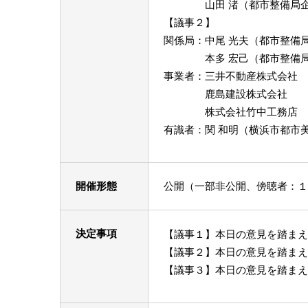
山田 渚（都市整備局企画
【議事２】
関係局：中尾 光夫（都市整備
本多 宏己（都市整備局都
事業者：三井不動産株式会社
鹿島建設株式会社
株式会社竹中工務店
有識者：関 和明（横浜市都
開催形態
公開（一部非公開、傍聴者：１
決定事項
【議事１】本日の意見を踏まえ
【議事２】本日の意見を踏まえ
【議事３】本日の意見を踏まえ