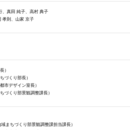
行、真田 純子、高村 典子
 孝則、山家 京子
長）
ちづくり部長）
都市デザイン室長）
ちづくり部景観調整課長）
地域まちづくり部景観調整課担当課長）