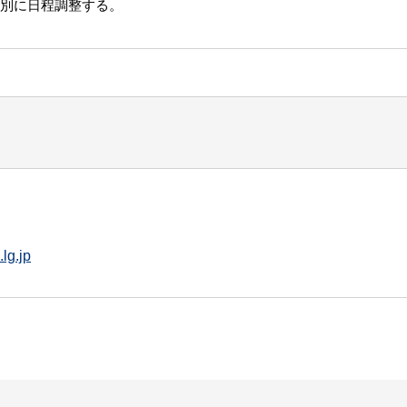
別に日程調整する。
lg.jp