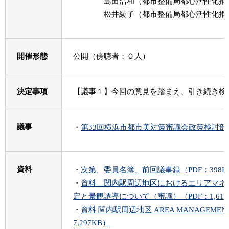
島田浩和（都市整備局都心活性化推進
松井綾子（都市整備局都心活性化推進
開催形態
公開（傍聴者：０人）
決定事項
【議事１】今回の意見を踏まえ、引き続き検
議事
・
第33回横浜市都市美対策審議会政策検討部会
資料
・
次第、委員名簿、前回議事録（PDF：398K
・
資料 関内駅周辺地区におけるエリアマネ
定と景観誘導について（審議）（PDF：1,617
・
資料 関内駅周辺地区 AREA MANAGEMENT 
7,297KB）