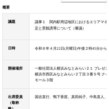
概要
議題
議事１ 関内駅周辺地区におけるエリアマネ
定と景観誘導について（審議）
日時
令和６年４月22日(月曜日)午後２時45分から
開催場所
一般社団法人横浜みなとみらい２１ プレゼ
横浜市西区みなとみらい２丁目３番５号 クイ
モール３階
出席委員
国吉直行、鴨下香苗、真田純子、中島直人、
（敬称
略）