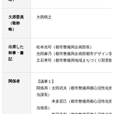
欠席委員
大西晴之
（敬称
略）
出席した
松本光司（都市整備局企画部長）
幹事・書
光田麻乃（都市整備局企画部都市デザイン室
記
立石孝司（都市整備局地域まちづくり部景観
関係者
【議事１】
関係局：太田武夫（都市整備局都心活性化推
当課長）
本多宏己（都市整備局都心活性化推進
当係長）