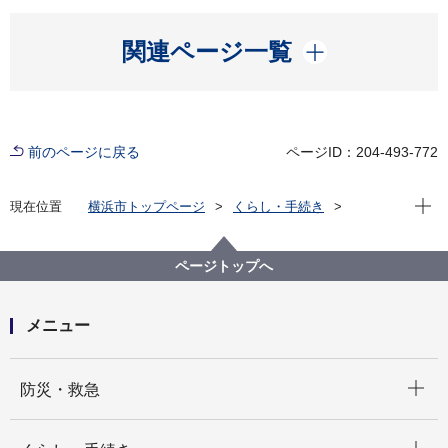
開く
関連ページ一覧
前のページに戻る
ページID：204-493-772
現在位
現在位置
横浜市トップページ
くらし・手続き
まちづくり・環境
都市整備
都市デザイン
横浜市都市美対策審議会
過去の開催状況
横浜市都市美対策審議会 政策検討部会の議事録
ページトップへ
第33回横浜市都市美対策審議会政策検討部会議事録
（令和６年4月22日開催）
メニュー
開く
防災・救急
開く