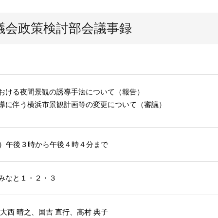
議会政策検討部会議事録
おける夜間景観の誘導手法について（報告）
導に伴う横浜市景観計画等の変更について（審議）
月）午後３時から午後４時４分まで
みなと１・２・３
大西 晴之、国吉 直行、高村 典子