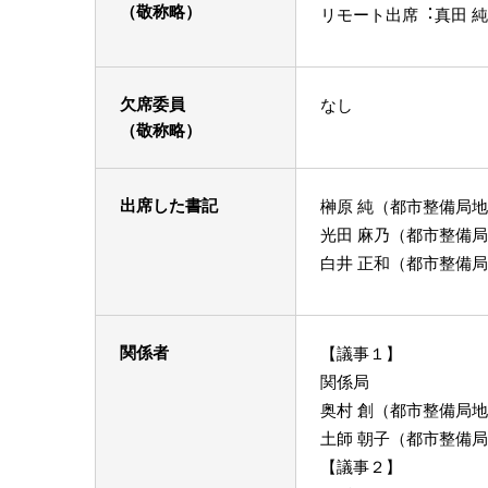
（敬称略）
リモート出席︓真田 純
欠席委員
なし
（敬称略）
出席した書記
榊原 純（都市整備局
光⽥ ⿇乃（都市整備
⽩井 正和（都市整備
関係者
【議事１】
関係局
奥村 創（都市整備局
土師 朝子（都市整備
【議事２】