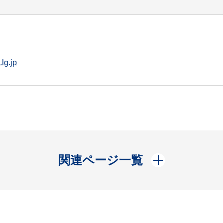
lg.jp
開く
関連ページ一覧