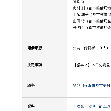
関係局
奥村 創（都市整備局
土師 朝子（都市整備
山田 渚（都市整備局
桂 有生（都市整備局
開催形態
公開（傍聴者：０人）
決定事項
【議事２】本日の意見
議事
第28回横浜市都市美対
資料
・
次第・名簿・前回議事