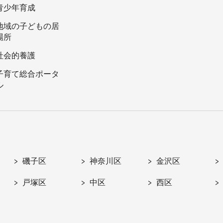
青少年育成
地域の子どもの居
場所
社会的養護
子育て総合ポータ
ル
磯子区
神奈川区
金沢区
戸塚区
中区
西区