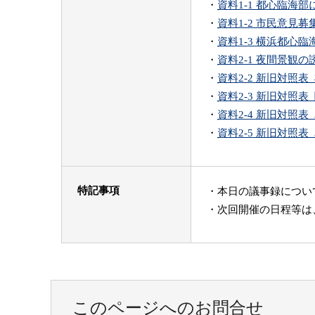
・
資料1-1 都心臨海
・
資料1-2 市民意見
・
資料1-3 横浜都心臨
・
資料2-1 夜間景観
・
資料2-2 新旧対照表
・
資料2-3 新旧対照表
・
資料2-4 新旧対照表
・
資料2-5 新旧対照表
特記事項
・本日の議事録につい
・次回開催の日程等は
このページへのお問合せ