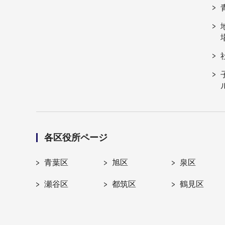
各区役所ページ
青葉区
旭区
泉区
瀬谷区
都筑区
鶴見区