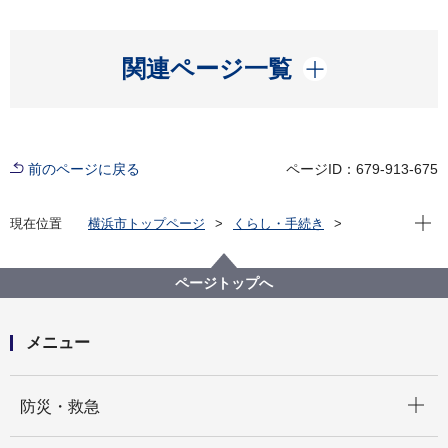
開く
関連ページ一覧
前のページに戻る
ページID：679-913-675
現在位
現在位置
横浜市トップページ
くらし・手続き
まちづくり・環境
農地・農作物
地産地消の取組「買う・味わう」
よこはまの農畜産物を買う（青空市・直売所）
ページトップへ
東戸塚市民朝市
メニュー
開く
防災・救急