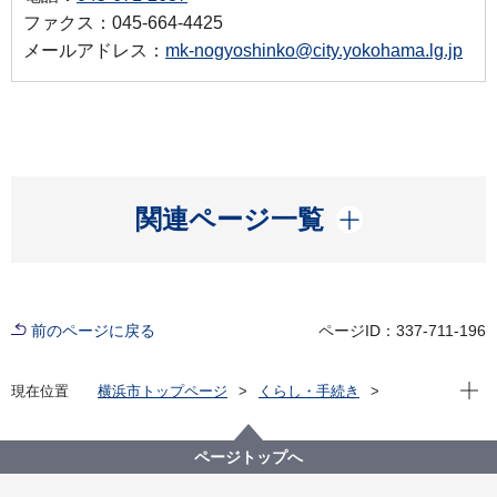
ファクス：045-664-4425
メールアドレス：
mk-nogyoshinko@city.yokohama.lg.jp
開く
関連ページ一覧
前のページに戻る
ページID：337-711-196
現在位
現在位置
横浜市トップページ
くらし・手続き
まちづくり・環境
農地・農作物
地産地消の取組「買う・味わう」
よこはまの農畜産物を買う（青空市・直売所）
ページトップへ
横浜花の直売マップ