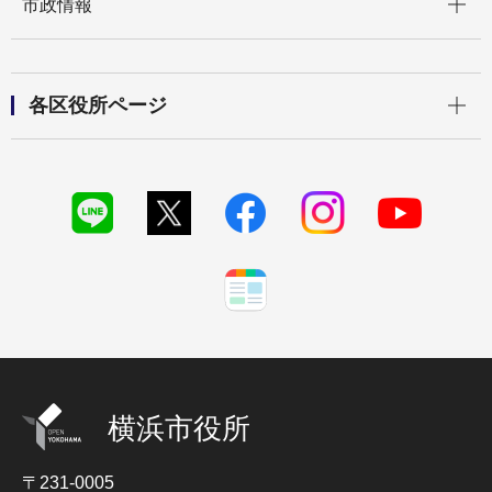
市政情報
開く
各区役所ページ
横浜市役所
〒231-0005