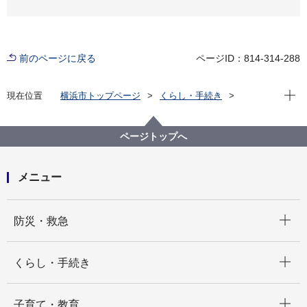
前のページに戻る
ページID：814-314-288
現在位
現在位置
横浜市トップページ
くらし・手続き
まちづくり・環境
みどり・公園
横浜みどりアップ計画
計画の柱３「市民が実感できる緑や花をつくる」
ページトップへ
名木古木
メニュー
開く
防災・救急
開く
くらし・手続き
開く
子育て・教育