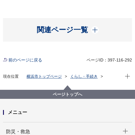
開く
関連ページ一覧
前のページに戻る
ページID：397-116-292
現在位
現在位置
横浜市トップページ
くらし・手続き
まちづくり・環境
みどり・公園
横浜みどりアップ計画
計画の柱３「市民が実感できる緑や花をつくる」
ページトップへ
名木古木
名木古木の助成について
メニュー
開く
防災・救急