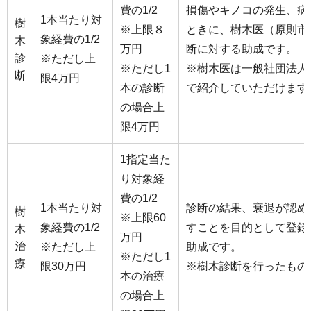
費の1/2
損傷やキノコの発生、病
1本当たり対
樹
※上限８
ときに、樹木医（原則市
象経費の1/2
木
万円
断に対する助成です。
診
※ただし上
※ただし1
※樹木医は一般社団法人
断
限4万円
本の診断
で紹介していただけます
の場合上
限4万円
1指定当た
り対象経
費の1/2
1本当たり対
診断の結果、衰退が認め
樹
※上限60
象経費の1/2
すことを目的として登録
木
万円
治
※ただし上
助成です。
※ただし1
療
限30万円
※樹木診断を行ったもの
本の治療
の場合上