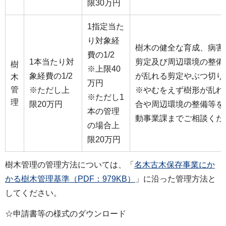
限30万円
1指定当た
り対象経
樹木の健全な育成、病害
費の1/2
1本当たり対
剪定及び周辺環境の整備
樹
※上限40
象経費の1/2
が乱れる剪定やぶつ切り
木
万円
管
※ただし上
※やむをえず樹形が乱れ
※ただし1
理
限20万円
合や周辺環境の整備等を
本の管理
動事業課までご相談くだ
の場合上
限20万円
樹木管理の管理方法については、「
名木古木保存事業にか
かる樹木管理基準（PDF：979KB）
」に沿った管理方法と
してください。
☆申請書等の様式のダウンロード