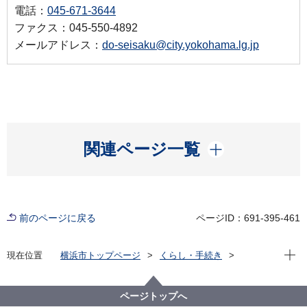
電話：
045-671-3644
ファクス：045-550-4892
メールアドレス：
do-seisaku@city.yokohama.lg.jp
開く
関連ページ一覧
前のページに戻る
ページID：691-395-461
現在位
現在位置
横浜市トップページ
くらし・手続き
まちづくり・環境
交通
自転車
横浜市の自転車政策について
横浜市広域シェアサイクル事業社会実験【終了しまし
ページトップへ
た】