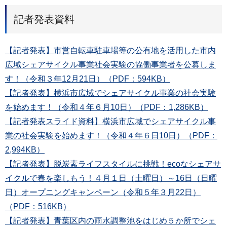
記者発表資料
【記者発表】市営自転車駐車場等の公有地を活用した市内
広域シェアサイクル事業社会実験の協働事業者を公募しま
す！（令和３年12月21日）（PDF：594KB）
【記者発表】横浜市広域でシェアサイクル事業の社会実験
を始めます！（令和４年６月10日）（PDF：1,286KB）
【記者発表スライド資料】横浜市広域でシェアサイクル事
業の社会実験を始めます！（令和４年６日10日）（PDF：
2,994KB）
【記者発表】脱炭素ライフスタイルに挑戦！ecoなシェアサ
イクルで春を楽しもう！４月１日（土曜日）～16日（日曜
日）オープニングキャンペーン（令和５年３月22日）
（PDF：516KB）
【記者発表】青葉区内の雨水調整池をはじめ５か所でシェ