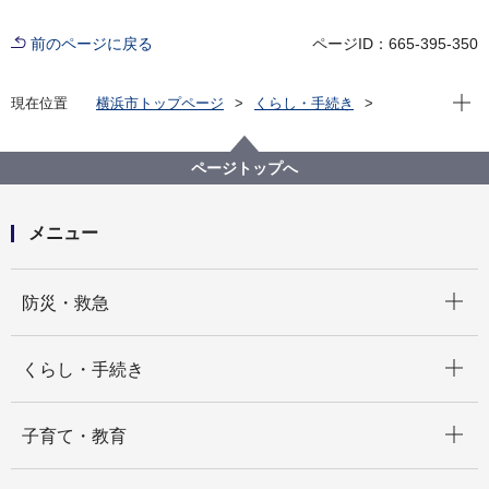
前のページに戻る
ページID：665-395-350
現在位
現在位置
横浜市トップページ
くらし・手続き
まちづくり・環境
交通
自転車
横浜市の自転車政策について
横浜市自転車駐車場管理運営業務評価委員会
ページトップへ
メニュー
開く
防災・救急
開く
くらし・手続き
開く
子育て・教育
開く