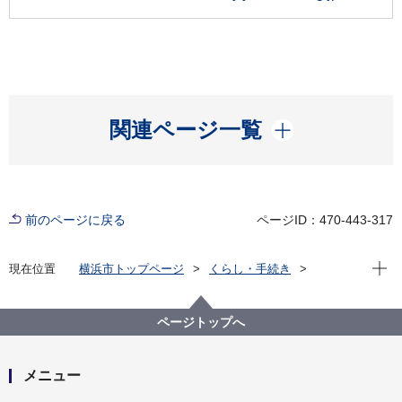
開く
関連ページ一覧
前のページに戻る
ページID：470-443-317
現在位
現在位置
横浜市トップページ
くらし・手続き
まちづくり・環境
交通
自転車
横浜市の自転車政策について
民営自転車駐車場整備費補助事業
ページトップへ
メニュー