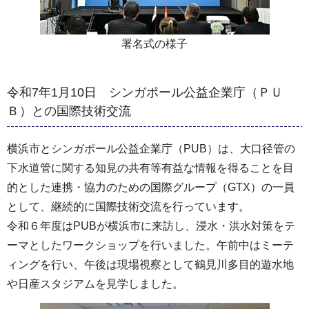
署名式の様子
令和7年1月10日 シンガポール公益企業庁（ＰＵ
Ｂ）との国際技術交流
横浜市とシンガポール公益企業庁（PUB）は、大口径管の
下水道管に関する知見の共有等有益な情報を得ることを目
的とした連携・協力のための国際グループ（GTX）の一員
として、継続的に国際技術交流を行っています。
令和６年度はPUBが横浜市に来訪し、浸水・洪水対策をテ
ーマとしたワークショップを行いました。午前中はミーテ
ィングを行い、午後は現場視察として鶴見川多目的遊水地
や日産スタジアムを見学しました。