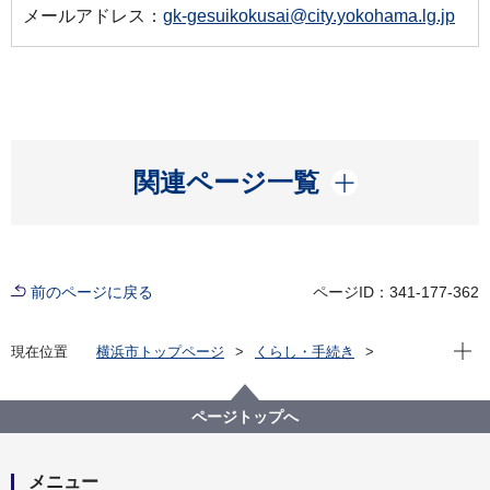
メールアドレス：
gk-gesuikokusai@city.yokohama.lg.jp
開く
関連ページ一覧
前のページに戻る
ページID：341-177-362
現在位
現在位置
横浜市トップページ
くらし・手続き
まちづくり・環境
河川・下水道
下水道
下水道に関する取組
横浜水ビジネス協議会
活動実績
令和６年度の活動実績
ページトップへ
メニュー