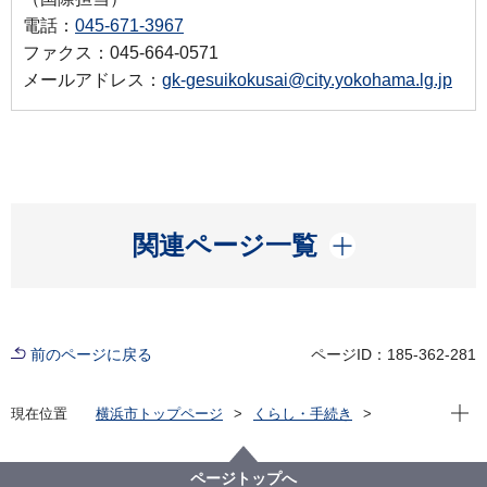
電話：
045-671-3967
ファクス：045-664-0571
メールアドレス：
gk-gesuikokusai@city.yokohama.lg.jp
開く
関連ページ一覧
前のページに戻る
ページID：185-362-281
現在位
現在位置
横浜市トップページ
くらし・手続き
まちづくり・環境
河川・下水道
下水道
下水道に関する取組
横浜水ビジネス協議会
活動実績
平成30年度の活動実績
ページトップへ