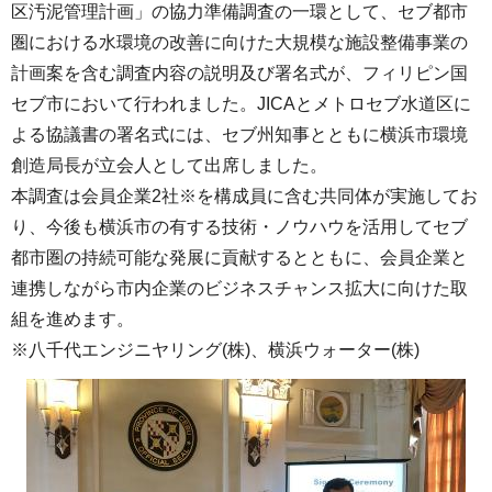
区汚泥管理計画」の協力準備調査の一環として、セブ都市
圏における水環境の改善に向けた大規模な施設整備事業の
計画案を含む調査内容の説明及び署名式が、フィリピン国
セブ市において行われました。JICAとメトロセブ水道区に
よる協議書の署名式には、セブ州知事とともに横浜市環境
創造局長が立会人として出席しました。
本調査は会員企業2社※を構成員に含む共同体が実施してお
り、今後も横浜市の有する技術・ノウハウを活用してセブ
都市圏の持続可能な発展に貢献するとともに、会員企業と
連携しながら市内企業のビジネスチャンス拡大に向けた取
組を進めます。
※八千代エンジニヤリング(株)、横浜ウォーター(株)