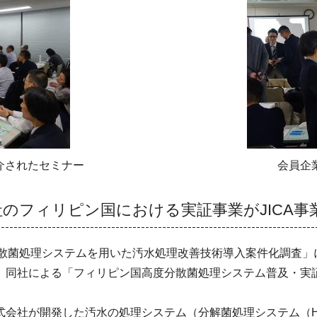
介されたセミナー
会員企
社のフィリピン国における実証事業がJICA事
分散菌処理システムを用いた汚水処理改善技術導入案件化調査
同社による「フィリピン国高度分散菌処理システム普及・実証・
開発した汚水の処理システム（分解菌処理システム（Hinode Mi