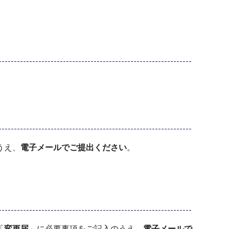
うえ、
電子メールでご提出ください
。
「
変更届
」に必要事項をご記入のうえ、
電子メールで