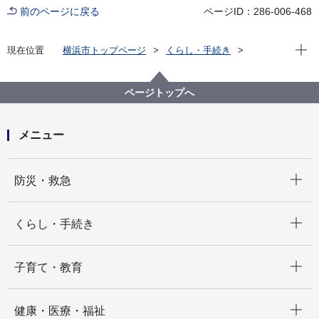
前のページに戻る
ページID：286-006-468
現在位
現在位置
横浜市トップページ
くらし・手続き
まちづくり・環境
環境保全
環境保全の取組
環境アセスメント
横浜市内の事業
ページトップへ
97.（仮称）横浜市中区海岸通計画 環境影響評価手続
メニュー
開く
防災・救急
開く
くらし・手続き
開く
子育て・教育
開く
健康・医療・福祉